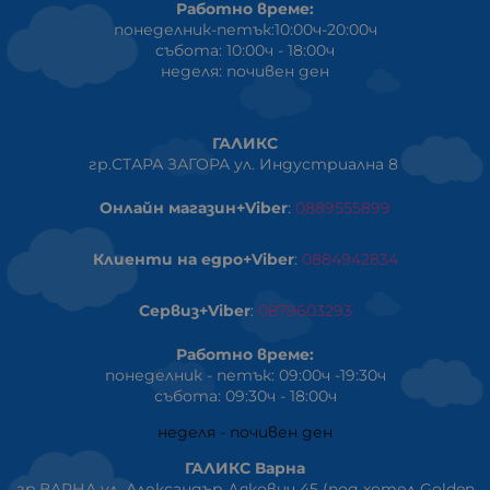
Работно време:
понеделник-петък:10:00ч-20:00ч
събота: 10:00ч - 18:00ч
неделя: почивен ден
ГАЛИКС
гр.СТАРА ЗАГОРА ул. Индустриална 8
Онлайн магазин+Viber
:
0889555899
Клиенти на едро+Viber
:
0884942834
Сервиз+Viber
:
0879603293
Работно време:
понеделник - петък: 09:00ч -19:30ч
събота: 09:30ч - 18:00ч
неделя - почивен ден
ГАЛИКС Варна
гр.ВАРНА ул. Александър Дякович 45 (под хотел Golden