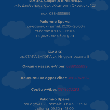
ГАЛИКС София ДЪРВЕНИЦА
ж.к. Дървеница, бул. „Климент Охридски“ 23
тел: 0884555899
Работно време:
понеделник-петък:10:00ч-20:00ч
събота: 10:00ч - 18:00ч
неделя: почивен ден
ГАЛИКС
гр.СТАРА ЗАГОРА ул. Индустриална 8
Онлайн магазин+Viber
:
0889555899
Клиенти на едро+Viber
:
0884942834
Сервиз+Viber
:
0879603293
Работно време:
понеделник - петък: 09:00ч -19:30ч
събота: 09:30ч - 18:00ч