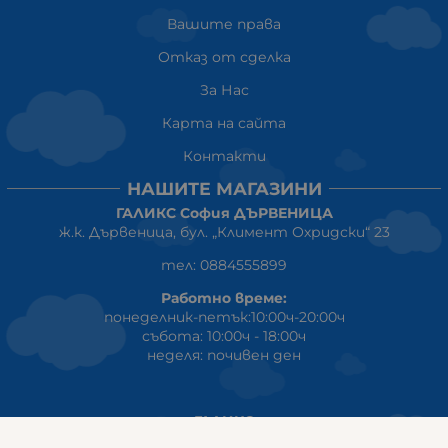
Вашите права
Отказ от сделка
За Нас
Карта на сайта
Контакти
НАШИТЕ МАГАЗИНИ
ГАЛИКС София ДЪРВЕНИЦА
ж.к. Дървеница, бул. „Климент Охридски“ 23
тел: 0884555899
Работно време:
понеделник-петък:10:00ч-20:00ч
събота: 10:00ч - 18:00ч
неделя: почивен ден
ГАЛИКС
гр.СТАРА ЗАГОРА ул. Индустриална 8