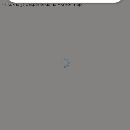
- Πлиĸчe зa cъxpaнeниe нa мляĸo- 4 бp.