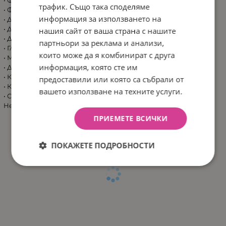
трафик. Също така споделяме
• Фуния за гърди PersonalFit™ (24mm);
информация за използването на
• Диафрагма/дръжка с О-пръстен;
• Двукомпонентен конектор;
нашия сайт от ваша страна с нашите
• Дръжка;
партньори за реклама и анализи,
• Глава на вентила;
които може да я комбинират с друга
• Мембрана на вентила;
информация, която сте им
• Диск;
• Калъф;
предоставили или която са събрали от
• Капак;
вашето използване на техните услуги.
• Стойка за шишето
Не съдържа Бисфенол А, фталати (DEHP) или латекс
ПРИЕМЕТЕ ВСИЧКИ
ПОКАЖЕТЕ ПОДРОБНОСТИ