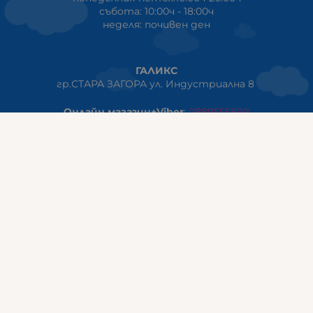
събота: 10:00ч - 18:00ч
неделя: почивен ден
ГАЛИКС
гр.СТАРА ЗАГОРА ул. Индустриална 8
Онлайн магазин+Viber
:
0889555899
Клиенти на едро+Viber
:
0884942834
Сервиз+Viber
:
0879603293
Работно време:
понеделник - петък: 09:00ч -19:30ч
събота: 09:30ч - 18:00ч
неделя - почивен ден
ГАЛИКС Варна
гр.ВАРНА ул. Александър Дякович 45 (под хотел Golden
Tulip)