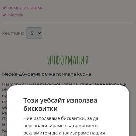
помпи за кърма
Medela
Рейтинг:
ИНФОРМАЦИЯ
Medela-Двуфазна ръчна помпа за кърма
Harmony прилага технологията за изцеждане на кърма 2-
Phase Expression, единствената технология, базирана на
изследвания, която имитира естествения ритъм на
Този уебсайт използва
смукане на кърмачето.
бисквитки
Бърз ритъм на изцеждане, стимулиращ отделянето на
кърма.
Ние използваме бисквитки, за да
По-бавен ритъм за нежно и ефикасно изцеждане на кърма.
Harmony е ръчна помпа за кърма.
персонализираме съдържанието,
Комплектът съдържа:
рекламите и да анализираме нашия
• Фуния за гърди SoftFit™ (24mm);