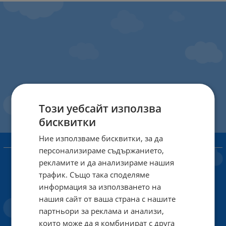
Този уебсайт използва
бисквитки
Ние използваме бисквитки, за да
ИНФОРМАЦИЯ
персонализираме съдържанието,
рекламите и да анализираме нашия
Доставка и плащане
трафик. Също така споделяме
Общи условия за ползване
информация за използването на
Политиката за поверителност
нашия сайт от ваша страна с нашите
партньори за реклама и анализи,
Политика за използване на бисквитки
които може да я комбинират с друга