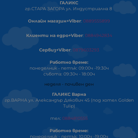
ГАЛИКС
гр.СТАРА ЗАГОРА ул. Индустриална 8
Онлайн магазин+Viber
:
0889555899
Клиенти на едро+Viber
:
0884942834
Сервиз+Viber
:
0879603293
Работно време:
понеделник - петък: 09:00ч -19:30ч
събота: 09:30ч - 18:00ч
неделя - почивен ден
ГАЛИКС Варна
гр.ВАРНА ул. Александър Дякович 45 (под хотел Golden
Tulip)
тел:
0884810555
Работно време:
понеделник - петък: 10:00ч -19:00ч