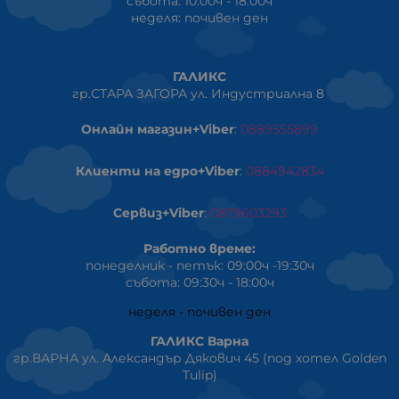
събота: 10:00ч - 18:00ч
неделя: почивен ден
ГАЛИКС
гр.СТАРА ЗАГОРА ул. Индустриална 8
Онлайн магазин+Viber
:
0889555899
Клиенти на едро+Viber
:
0884942834
Сервиз+Viber
:
0879603293
Работно време:
понеделник - петък: 09:00ч -19:30ч
събота: 09:30ч - 18:00ч
неделя - почивен ден
ГАЛИКС Варна
гр.ВАРНА ул. Александър Дякович 45 (под хотел Golden
Tulip)