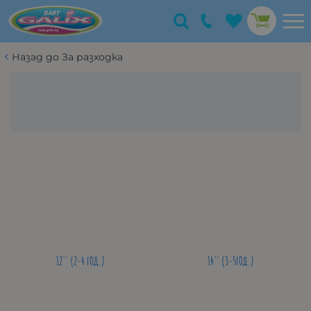
Назад до За разходка
12'' (2-4 ГОД.)
14'' (3-5ГОД.)