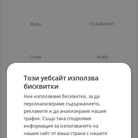
Byox
CLERMONT
Cross
Huffy
Този уебсайт използва
бисквитки
Kikka boo
KTM
Ние използваме бисквитки, за да
персонализираме съдържанието,
рекламите и да анализираме нашия
трафик. Също така споделяме
Leader
Moni
информация за използването на
нашия сайт от ваша страна с нашите