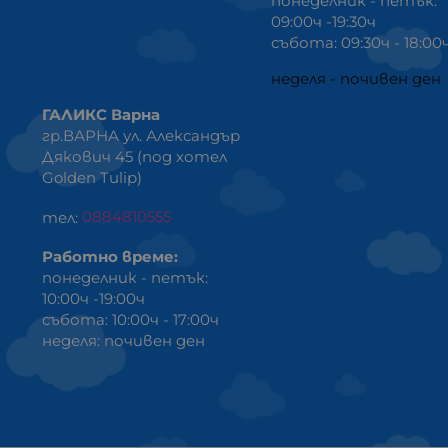
понеделник - петък:
09:00ч -19:30ч
събота: 09:30ч - 18:00
неделя - почивен ден
ГАЛИКС Варна
гр.ВАРНА ул. Александър
Дякович 45 (под хотел
Golden Tulip)
тел:
0884810555
Работно време:
понеделник - петък:
10:00ч -19:00ч
събота: 10:00ч - 17:00ч
неделя: почивен ден