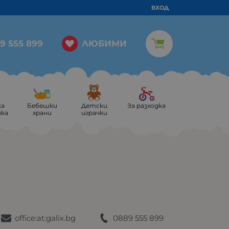
ВХОД
ЛЮБИМИ
9 555 899
ка
Бебешки
Детски
За разходка
ика
храни
играчки
office:at:galix.bg
0889 555 899