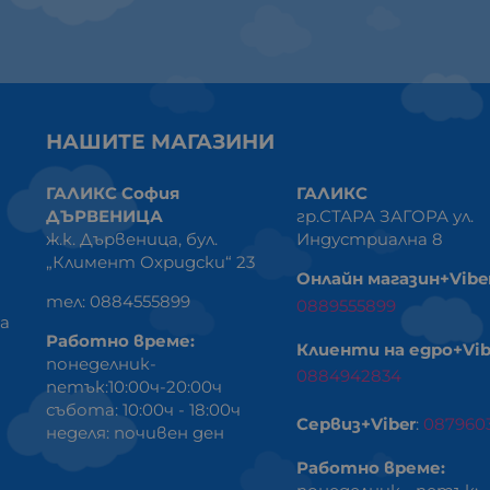
НАШИТЕ МАГАЗИНИ
ГАЛИКС София
ГАЛИКС
ДЪРВЕНИЦА
гр.СТАРА ЗАГОРА ул.
ж.к. Дървеница, бул.
Индустриална 8
„Климент Охридски“ 23
Онлайн магазин+Vibe
тел: 0884555899
0889555899
ка
Работно време:
Клиенти на едро+Vib
понеделник-
0884942834
петък:10:00ч-20:00ч
събота: 10:00ч - 18:00ч
Сервиз+Viber
:
087960
неделя: почивен ден
Работно време: