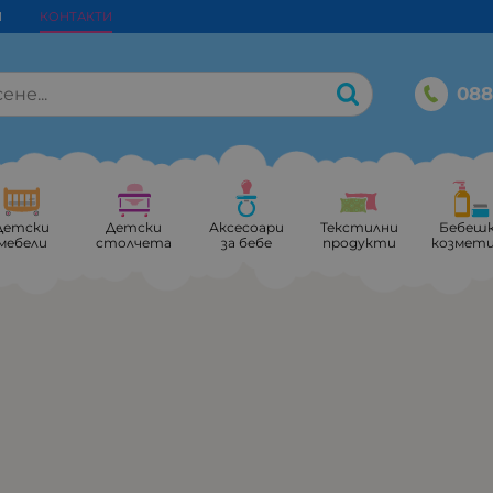
И
КОНТАКТИ
088
Детски
Детски
Аксесоари
Текстилни
Бебеш
мебели
столчета
за бебе
продукти
козмет