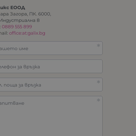
ликс ЕООД
ра Загора, ПК. 6000,
. Индустриална 8
:
0889 555 899
ail:
office:at:galix.bg
ашето име
елефон за връзка
л. поща за връзка
апитване