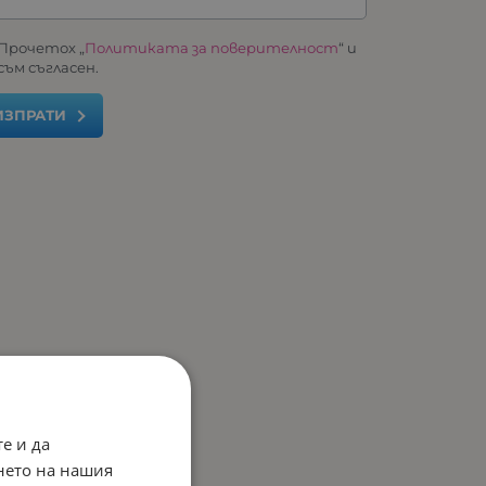
Прочетох „
Политиката за поверителност
“ и
съм съгласен.
ИЗПРАТИ
е и да
нето на нашия