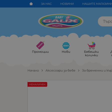
ЗА НАС
НОВИНИ
НАШИТЕ МАГАЗИН
Промоции
Нови
Бебешки
колички
Начало
Аксесоари за бебе
За бременни и къ
НЕНАЛИЧЕН