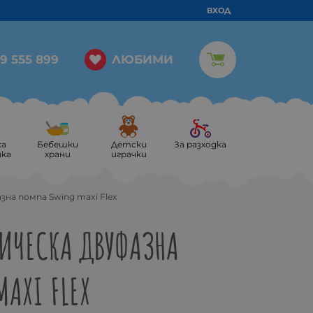
ВХОД
ЛЮБИМИ
9 555 899
ка
Бебешки
Детски
За разходка
ика
храни
играчки
на помпа Swing maxi Flex
ИЧЕСКА ДВУФАЗНА
AXI FLEX