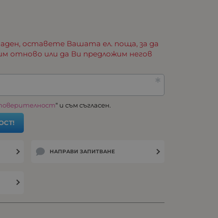
аден, оставете Вашата ел. поща, за да
им отново или да Ви предложим негов
 поверителност
“ и съм съгласен.
ОСТ!
НАПРАВИ ЗАПИТВАНЕ