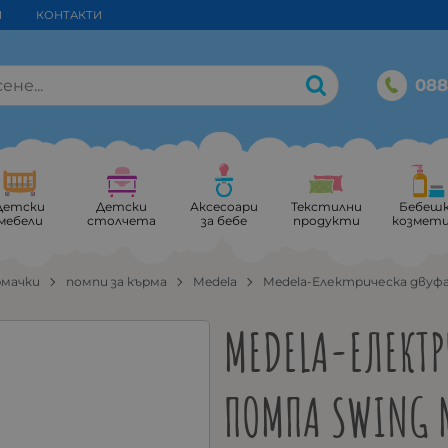
И
КОНТАКТИ
088
Детски
Детски
Аксесоари
Текстилни
Бебеш
мебели
столчета
за бебе
продукти
козмет
рмачки
помпи за кърма
Medela
Medela-Електрическа двуфаз
MEDELA-ЕЛЕКТР
ПОМПА SWING M