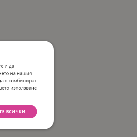
е и да
нето на нашия
 да я комбинират
ашето използване
ТЕ ВСИЧКИ