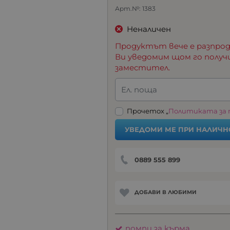
Арт.№:
1383
Неналичен
Продуктът вече е разпрод
Ви уведомим щом го получ
заместител.
Ел. поща
Прочетох „
Политиката за
УВЕДОМИ МЕ ПРИ НАЛИЧН
0889 555 899
ДОБАВИ В ЛЮБИМИ
помпи за кърма