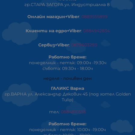
гр.СТАРА ЗАГОРА ул. Индустриална 8
Онлайн магазин+Viber
:
0889555899
Клиенти на едро+Viber
:
0884942834
Сервиз+Viber
:
0879603293
Работно време:
понеделник - петък: 09:00ч -19:30ч
събота: 09:30ч - 18:00ч
неделя - почивен ден
ГАЛИКС Варна
гр.ВАРНА ул. Александър Дякович 45 (под хотел Golden
Tulip)
тел:
0884810555
Работно време:
понеделник - петък: 10:00ч -19:00ч