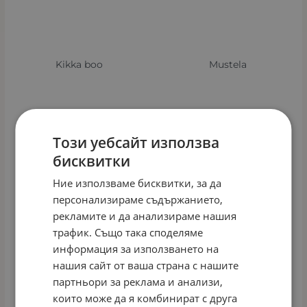
Kikka boo
Mustela
Pampers
Pufies
Този уебсайт използва
бисквитки
Ние използваме бисквитки, за да
персонализираме съдържанието,
Sudocrem
Teo bebe
рекламите и да анализираме нашия
трафик. Също така споделяме
информация за използването на
нашия сайт от ваша страна с нашите
партньори за реклама и анализи,
wooden spoon
Бебо
които може да я комбинират с друга