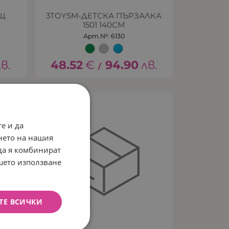
АЩ
3TOYSM-ДЕТСКА ПЪРЗАЛКА
1501 140СМ
Арт.№: 6130
лв.
48.52
€
94.90
лв.
/
е и да
нето на нашия
 да я комбинират
ашето използване
ТЕ ВСИЧКИ