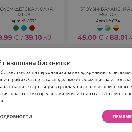
TOYSM-ДЕТСКА ЛЮЛКА
3TOYSM-БАЛАНСИР
12609
МОТОР
Арт.№: 8536
Арт.№: 6134
9.99
€
39.10
лв.
45.00
€
88.01
/
/
йт използва бисквитки
НОВО
 бисквитки, за да персонализираме съдържанието, рекламит
шия трафик. Също така споделяме информация за използва
рана с нашите партньори за реклама и анализи, които може
ция, която сте им предоставили или която са събрали от в
и.
ПОДРОБНОСТИ
ПРИЕМЕ