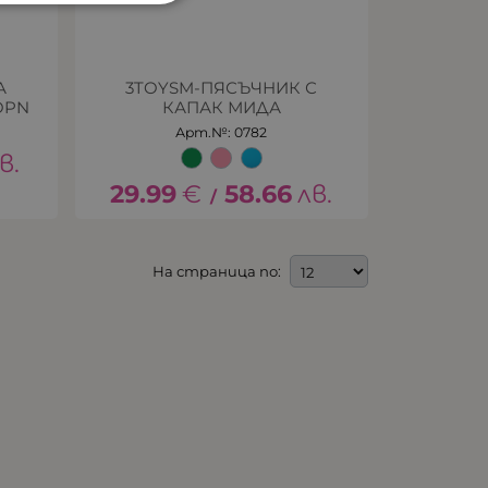
А
3TOYSM-ПЯСЪЧНИК С
OPN
КАПАК МИДА
Арт.№: 0782
в.
29.99
€
58.66
лв.
/
На страница по: