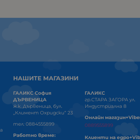
НАШИТЕ МАГАЗИНИ
ГАЛИКС София
ГАЛИКС
ДЪРВЕНИЦА
гр.СТАРА ЗАГОРА ул.
ж.к. Дървеница, бул.
Индустриална 8
„Климент Охридски“ 23
Онлайн магазин+Vibe
тел: 0884555899
0889555899
ка
Работно време:
Клиенти на едро+Vib