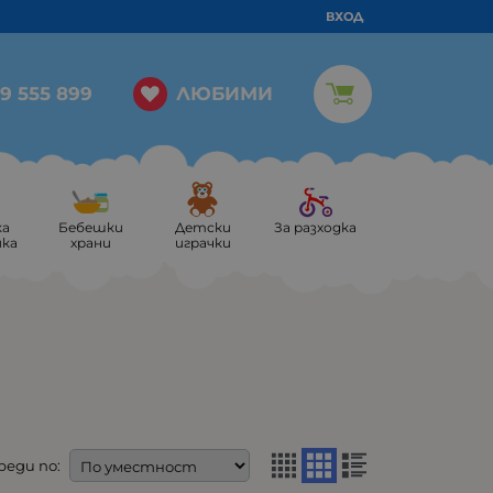
ВХОД
ЛЮБИМИ
9 555 899
ка
Бебешки
Детски
За разходка
ика
храни
играчки
реди по: