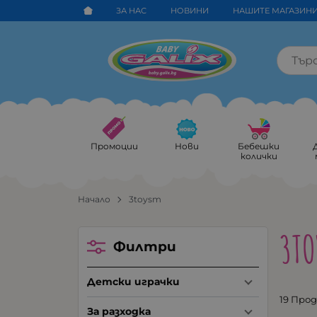
ЗА НАС
НОВИНИ
НАШИТЕ МАГАЗИН
Промоции
Нови
Бебешки
колички
Начало
3toysm
3TO
Филтри
Детски играчки
19 Про
За разходка