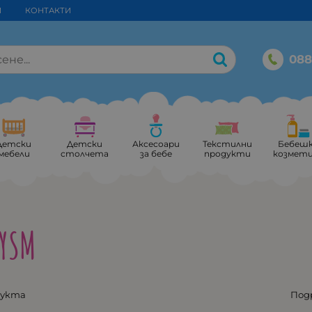
И
КОНТАКТИ
088
Детски
Детски
Аксесоари
Текстилни
Бебеш
мебели
столчета
за бебе
продукти
козмет
YSM
дукта
Под