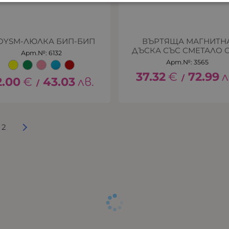
OYSM-ЛЮЛКА БИП-БИП
ВЪРТЯЩА МАГНИТН
ДЪСКА СЪС СМЕТАЛО 
Арт.№: 6132
Арт.№: 3565
37.32
€
72.99
л
/
2.00
€
43.03
лв.
/
2