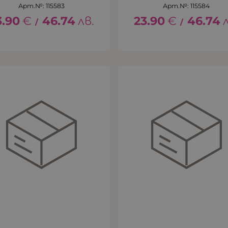
Арт.№: 115583
Арт.№: 115584
3.90
€
46.74
лв.
23.90
€
46.74
/
/