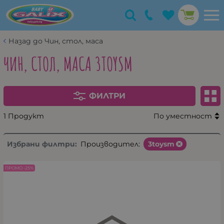
Назад до Чин, стол, маса
ЧИН, СТОЛ, МАСА 3TOYSM
ФИЛТРИ
1 Продукт
По уместност
Избрани филтри:
Производител:
3toysm
ПРОМО -25%