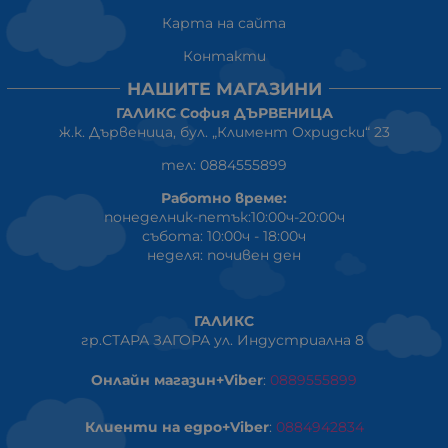
Карта на сайта
Контакти
НАШИТЕ МАГАЗИНИ
ГАЛИКС София ДЪРВЕНИЦА
ж.к. Дървеница, бул. „Климент Охридски“ 23
тел: 0884555899
Работно време:
понеделник-петък:10:00ч-20:00ч
събота: 10:00ч - 18:00ч
неделя: почивен ден
ГАЛИКС
гр.СТАРА ЗАГОРА ул. Индустриална 8
Онлайн магазин+Viber
:
0889555899
Клиенти на едро+Viber
:
0884942834