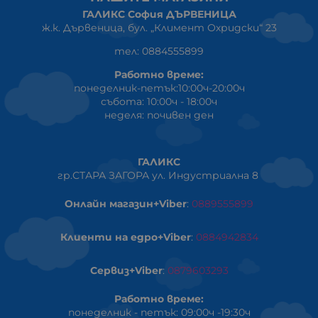
ГАЛИКС София ДЪРВЕНИЦА
ж.к. Дървеница, бул. „Климент Охридски“ 23
тел: 0884555899
Работно време:
понеделник-петък:10:00ч-20:00ч
събота: 10:00ч - 18:00ч
неделя: почивен ден
ГАЛИКС
гр.СТАРА ЗАГОРА ул. Индустриална 8
Онлайн магазин+Viber
:
0889555899
Клиенти на едро+Viber
:
0884942834
Сервиз+Viber
:
0879603293
Работно време:
понеделник - петък: 09:00ч -19:30ч