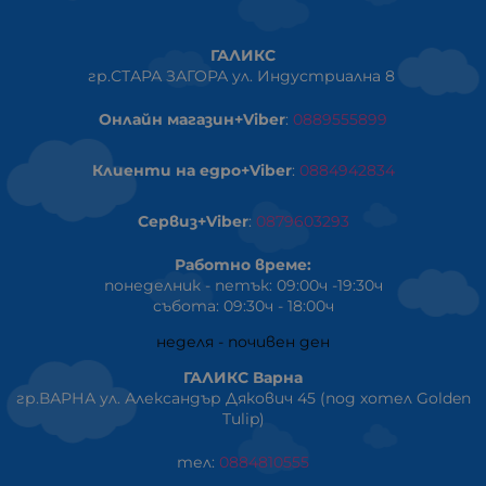
ГАЛИКС
гр.СТАРА ЗАГОРА ул. Индустриална 8
Онлайн магазин+Viber
:
0889555899
Клиенти на едро+Viber
:
0884942834
Сервиз+Viber
:
0879603293
Работно време:
понеделник - петък: 09:00ч -19:30ч
събота: 09:30ч - 18:00ч
неделя - почивен ден
ГАЛИКС Варна
гр.ВАРНА ул. Александър Дякович 45 (под хотел Golden
Tulip)
тел:
0884810555