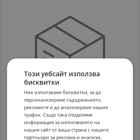
Този уебсайт използва
бисквитки
Ние използваме бисквитки, за да
персонализираме съдържанието,
рекламите и да анализираме нашия
трафик. Също така споделяме
информация за използването на
ДЕТСКИ ВЕЛОСИПЕД 16" ALLOY SPECIAL СИН
нашия сайт от ваша страна с нашите
Арт.№: 56863
партньори за реклама и анализи,
171.28
€
334.99
лв.
/