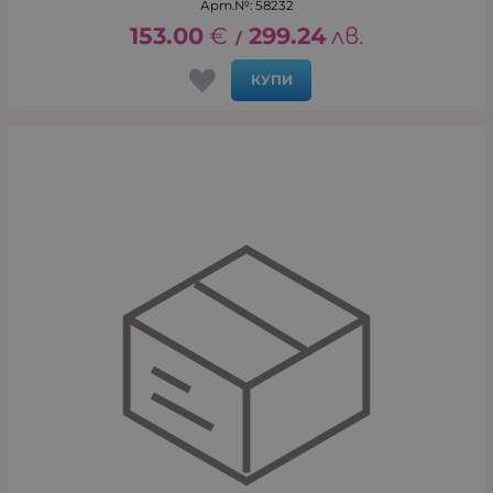
Арт.№: 58232
153.00
€
299.24
лв.
/
КУПИ