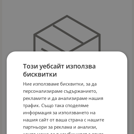
Този уебсайт използва
бисквитки
Ние използваме бисквитки, за да
персонализираме съдържанието,
рекламите и да анализираме нашия
трафик. Също така споделяме
информация за използването на
ДЕТСКИ ВЕЛОСИПЕД 14" RAPID BLUE
нашия сайт от ваша страна с нашите
Арт.№: 10629685
партньори за реклама и анализи,
147.00
€
287.51
лв.
/