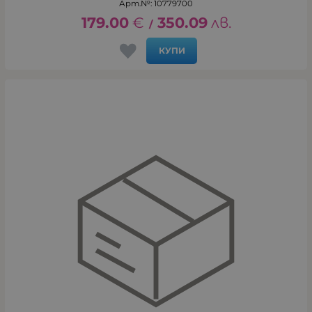
Арт.№: 10779700
179.00
€
350.09
лв.
/
КУПИ