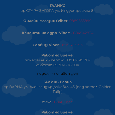
ГАЛИКС
гр.СТАРА ЗАГОРА ул. Индустриална 8
Онлайн магазин+Viber
:
0889555899
Клиенти на едро+Viber
:
0884942834
Сервиз+Viber
:
0879603293
Работно време:
понеделник - петък: 09:00ч -19:30ч
събота: 09:30ч - 18:00ч
неделя - почивен ден
ГАЛИКС Варна
гр.ВАРНА ул. Александър Дякович 45 (под хотел Golden
Tulip)
тел:
0884810555
Работно време: