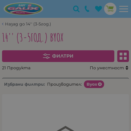
Назад до 14'' (3-5год.)
14'' (3-5ГОД.) BYOX
ФИЛТРИ
21 Продукта
По уместност
Избрани филтри:
Производител:
Byox