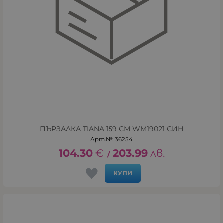
ПЪРЗАЛКА TIANA 159 СМ WM19021 СИН
Арт.№: 36254
104.30
€
203.99
лв.
/
КУПИ