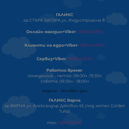
ГАЛИКС
гр.СТАРА ЗАГОРА ул. Индустриална 8
Онлайн магазин+Viber
:
0889555899
Клиенти на едро+Viber
:
0884942834
Сервиз+Viber
:
0879603293
Работно време:
понеделник - петък: 09:00ч -19:30ч
събота: 09:30ч - 18:00ч
неделя - почивен ден
ГАЛИКС Варна
гр.ВАРНА ул. Александър Дякович 45 (под хотел Golden
Tulip)
тел:
0884810555