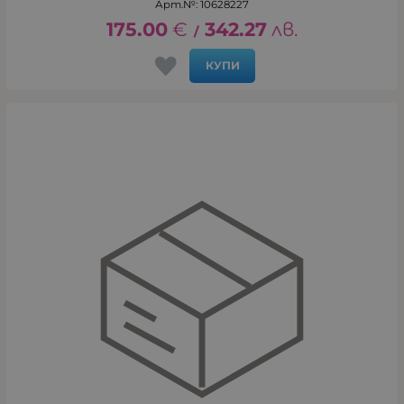
Арт.№: 10628227
175.00
€
342.27
лв.
/
КУПИ