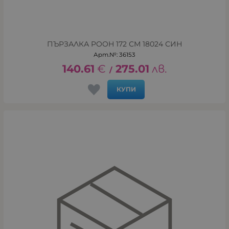
ПЪРЗАЛКА POOH 172 СМ 18024 СИН
Арт.№: 36153
140.61
€
275.01
лв.
/
КУПИ