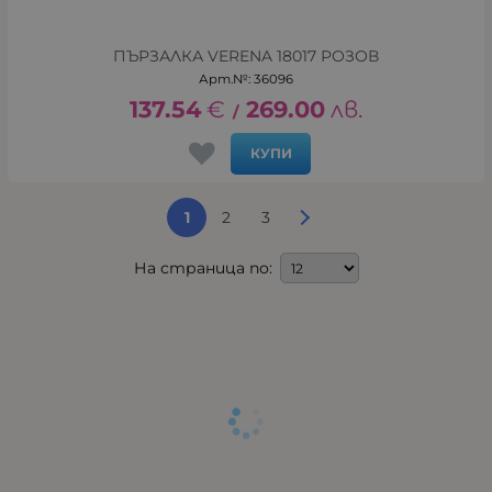
ПЪРЗАЛКА VERENA 18017 РОЗОВ
Арт.№: 36096
137.54
€
269.00
лв.
/
КУПИ
1
2
3
На страница по: