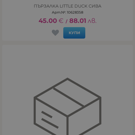
ПЪРЗАЛКА LITTLE DUCK СИВА
Арт.№: 10628358
45.00
€
88.01
лв.
/
КУПИ