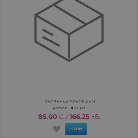
ПЪРЗАЛКА SPACEMAN
Арт.№: 10673882
85.00
€
166.25
лв.
/
КУПИ