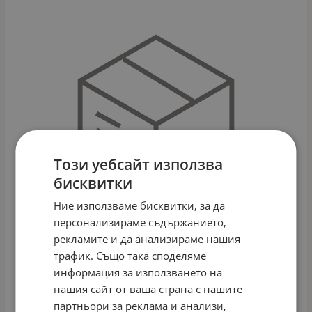
Този уебсайт използва
бисквитки
Ние използваме бисквитки, за да
персонализираме съдържанието,
рекламите и да анализираме нашия
трафик. Също така споделяме
информация за използването на
ПЪРЗАЛКА TIANA 159 СМ WM19021 РОЗОВ
нашия сайт от ваша страна с нашите
Арт.№: 36253
партньори за реклама и анализи,
104.30
€
203.99
лв.
/