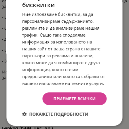
осигуряват сигурност при всяко пързаляне. Подходяща
бисквитки
за деца с тегло до 25 кг.
Ние използваме бисквитки, за да
• Цветен, забавен дизайн
персонализираме съдържанието,
рекламите и да анализираме нашия
• Стабилна конструкция и опора в основата
трафик. Също така споделяме
• Дължина: 115 см
информация за използването на
нашия сайт от ваша страна с нашите
• Височина: 63 см
партньори за реклама и анализи,
• За деца до 25 кг
които може да я комбинират с друга
информация, която сте им
Идеална за ползване както у дома, така и в двора –
предоставили или която са събрали от
защото всяко дете заслужава своята пързалка!
вашето използване на техните услуги.
ПРИЕМЕТЕ ВСИЧКИ
ХАРАКТЕРИСТИКИ
ПОКАЖЕТЕ ПОДРОБНОСТИ
Баркод (ISBN, UPC, др.)