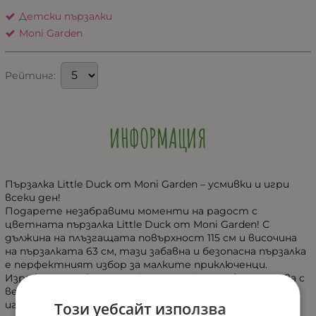
Детски пързалки
Moni Garden
Рейтинг:
ИНФОРМАЦИЯ
Пързалка Little Duck от Moni Garden – усмивки и игри
всеки ден!
Подарете незабравими моменти на радост с
цветната пързалка Little Duck от Moni Garden! С
дължина на плъзгащата повърхност 115 см и височина
на пързалката 63 см, тази забавна и безопасна пързалка
е перфектният избор за малките приключенци.
Изработена с внимание към детайла, тя впечатлява с
весел патешки дизайн, който приканва децата към
игра. Стабилната основа и допълнителната опора
Този уебсайт използва