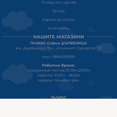
Отказ от сделка
За Нас
Карта на сайта
Контакти
НАШИТЕ МАГАЗИНИ
ГАЛИКС София ДЪРВЕНИЦА
ж.к. Дървеница, бул. „Климент Охридски“ 23
тел: 0884555899
Работно време:
понеделник-петък:10:00ч-20:00ч
събота: 10:00ч - 18:00ч
неделя: почивен ден
ГАЛИКС
гр.СТАРА ЗАГОРА ул. Индустриална 8
Онлайн магазин+Viber
:
0889555899