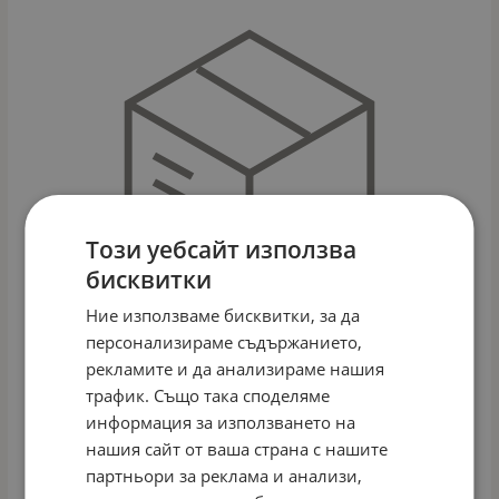
Този уебсайт използва
бисквитки
Ние използваме бисквитки, за да
персонализираме съдържанието,
рекламите и да анализираме нашия
трафик. Също така споделяме
GERBER-ПЮРЕ КАРФИОЛ 80ГР
информация за използването на
Арт.№: 4793
нашия сайт от ваша страна с нашите
1.20
€
2.35
лв.
/
партньори за реклама и анализи,