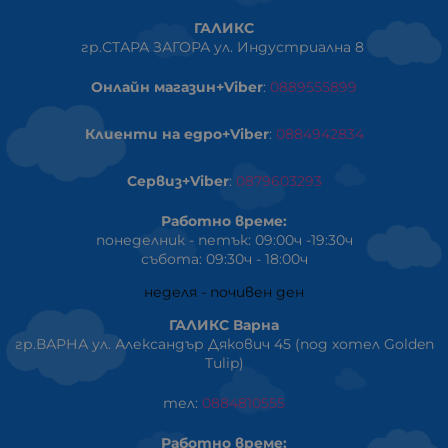
ГАЛИКС
гр.СТАРА ЗАГОРА ул. Индустриална 8
Онлайн магазин+Viber
:
0889555899
Клиенти на едро+Viber
:
0884942834
Сервиз+Viber
:
0879603293
Работно време:
понеделник - петък: 09:00ч -19:30ч
събота: 09:30ч - 18:00ч
неделя - почивен ден
ГАЛИКС Варна
гр.ВАРНА ул. Александър Дякович 45 (под хотел Golden
Tulip)
тел:
0884810555
Работно време: