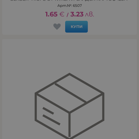
Арт.№: 6507
1.65
€
3.23
лв.
/
КУПИ