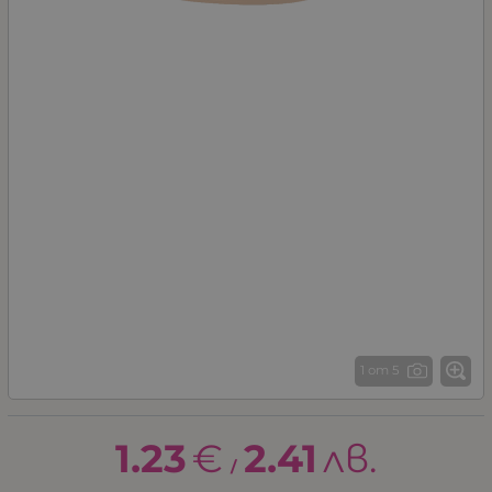
1 от 5
1.23
€
2.41
лв.
/