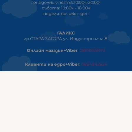
понеделник-петък:10:00ч-20:00ч
събота: 10:00ч - 18:00ч
неделя: почивен ден
ГАЛИКС
гр.СТАРА ЗАГОРА ул. Индустриална 8
Онлайн магазин+Viber
:
0889555899
Клиенти на едро+Viber
:
0884942834
Сервиз+Viber
:
0879603293
Работно време:
понеделник - петък: 09:00ч -19:30ч
събота: 09:30ч - 18:00ч
неделя - почивен ден
ГАЛИКС Варна
гр.ВАРНА ул. Александър Дякович 45 (под хотел Golden
Tulip)