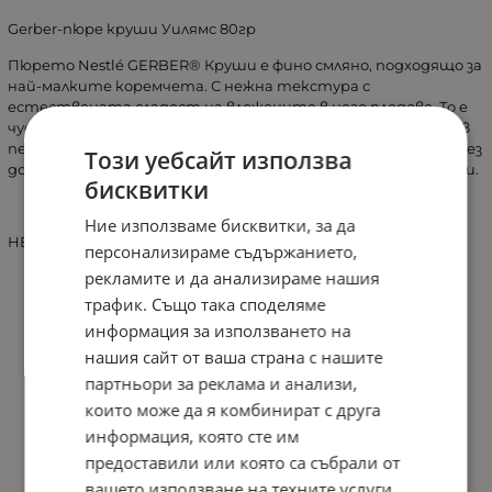
Gerber-пюре круши Уилямс 80гр
Пюрето Nestlé GERBER® Круши е фино смляно, подходящо за
най-малките коремчета. С нежна текстура с
естествената сладост на вложените в него плодове. То е
чудесен избор на нов вкус, с който да запознаете бебето в
периода на захранването. Съдържа 99,95% круши, като е без
Този уебсайт използва
добавени захари, сгъстители, консерванти и оцветители.
бисквитки
Ние използваме бисквитки, за да
НЕ СЪДЪРЖА ГЛУТЕН.
персонализираме съдържанието,
рекламите и да анализираме нашия
трафик. Също така споделяме
информация за използването на
нашия сайт от ваша страна с нашите
партньори за реклама и анализи,
които може да я комбинират с друга
информация, която сте им
предоставили или която са събрали от
вашето използване на техните услуги.