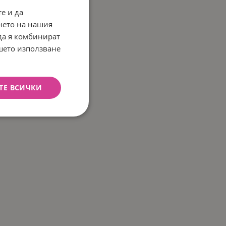
е и да
нето на нашия
 да я комбинират
ашето използване
ТЕ ВСИЧКИ