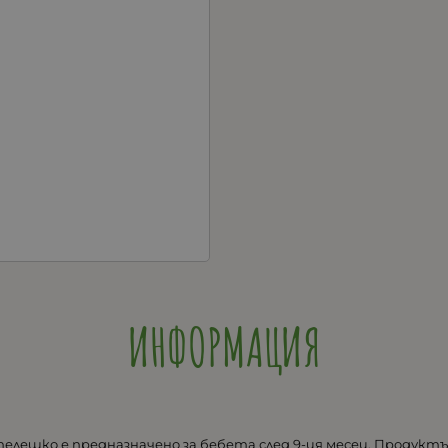
ИНФОРМАЦИЯ
телешко е предназначено за бебета след 9-ия месец. Продукт