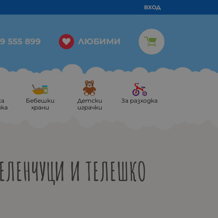
ВХОД
ЛЮБИМИ
9 555 899
ка
Бебешки
Детски
За разходка
ика
храни
играчки
ЗЕЛЕНЧУЦИ И ТЕЛЕШКО