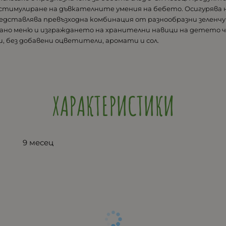
а стимулиране на дъвкателните умения на бебето. Осигуря
едставлява превъзходна комбинация от разнообразни зеленчу
ранo меню и изграждането на хранителни навици на детето ч
, без добавени оцветители, аромати и сол.
ХАРАКТЕРИСТИКИ
9 месец