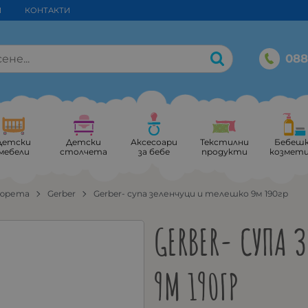
И
КОНТАКТИ
088
Детски
Детски
Аксесоари
Текстилни
Бебеш
мебели
столчета
за бебе
продукти
козмет
пюрета
Gerber
Gerber- супа зеленчуци и телешко 9м 190гр
GERBER- СУПА 
9М 190ГР