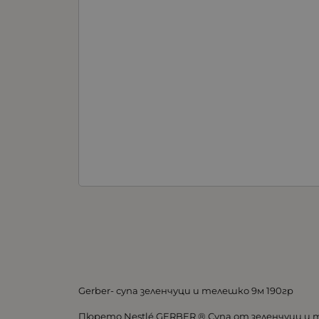
Gerber- супа зеленчуци и телешко 9м 190гр
Пюрето Nestlé GERBER ® Супа от зеленчуци и 