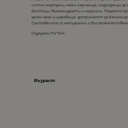
ситно нарязани, меки парченца, подходящи з
белтъци, въглехидрати и мазнини. Пюрето пр
зелен грах и царевица допринасят за баланси
Съставките са натурални и висококачествени
Съдържа ГЛУТЕН.
Възраст