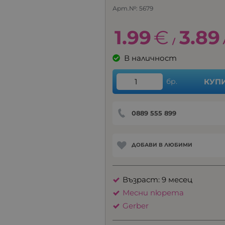
Арт.№:
5679
1.99
€
3.89
/
В наличност
бр.
КУП
0889 555 899
ДОБАВИ В ЛЮБИМИ
Възраст: 9 месец
Месни пюрета
Gerber