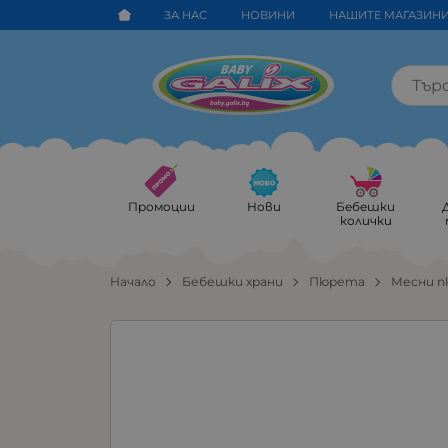
ЗА НАС
НОВИНИ
НАШИТЕ МАГАЗИН
Промоции
Нови
Бебешки
колички
Начало
Бебешки храни
Пюрета
Месни 