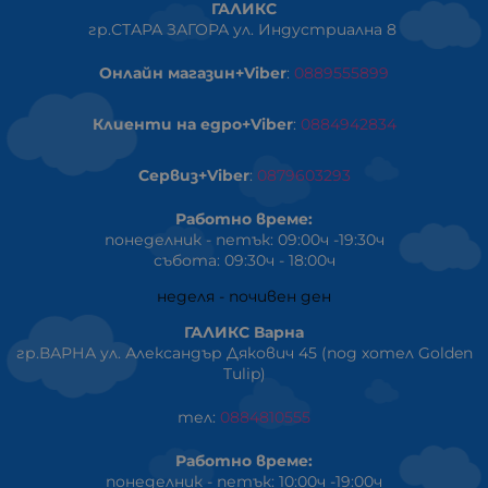
ГАЛИКС
гр.СТАРА ЗАГОРА ул. Индустриална 8
Онлайн магазин+Viber
:
0889555899
Клиенти на едро+Viber
:
0884942834
Сервиз+Viber
:
0879603293
Работно време:
понеделник - петък: 09:00ч -19:30ч
събота: 09:30ч - 18:00ч
неделя - почивен ден
ГАЛИКС Варна
гр.ВАРНА ул. Александър Дякович 45 (под хотел Golden
Tulip)
тел:
0884810555
Работно време:
понеделник - петък: 10:00ч -19:00ч