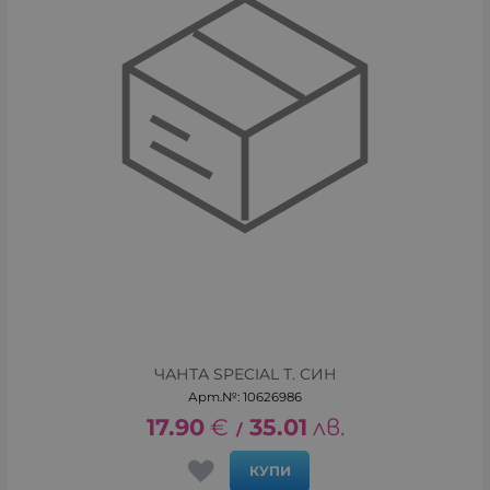
ЧАНТА SPECIAL Т. СИН
Арт.№: 10626986
17.90
€
35.01
лв.
/
КУПИ