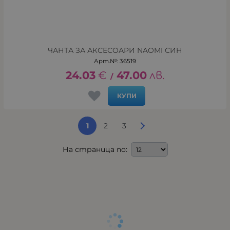
ЧАНТА ЗА АКСЕСОАРИ NAOMI СИН
Арт.№: 36519
24.03
€
47.00
лв.
/
КУПИ
1
2
3
На страница по: