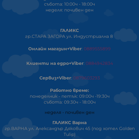
събота: 10:00ч - 18:00ч
неделя: почивен ден
ГАЛИКС
гр.СТАРА ЗАГОРА ул. Индустриална 8
Онлайн магазин+Viber
:
0889555899
Клиенти на едро+Viber
:
0884942834
Сервиз+Viber
:
0879603293
Работно време:
понеделник - петък: 09:00ч -19:30ч
събота: 09:30ч - 18:00ч
неделя - почивен ден
ГАЛИКС Варна
гр.ВАРНА ул. Александър Дякович 45 (под хотел Golden
Tulip)