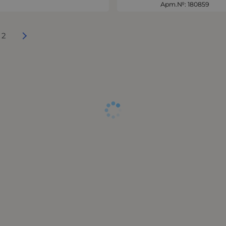
Арт.№: 180859
2