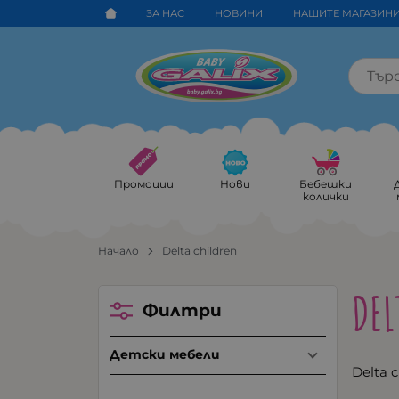
ЗА НАС
НОВИНИ
НАШИТЕ МАГАЗИН
Промоции
Нови
Бебешки
колички
Начало
Delta children
DEL
Филтри
Детски мебели
Delta c