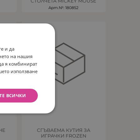
СТОЛЧЕТА MICKEY MOUSE
Арт.№: 180852
НЕНАЛИЧЕН
е и да
нето на нашия
 да я комбинират
ашето използване
ТЕ ВСИЧКИ
НЕ
СГЪВАЕМА КУТИЯ ЗА
ИГРАЧКИ FROZEN