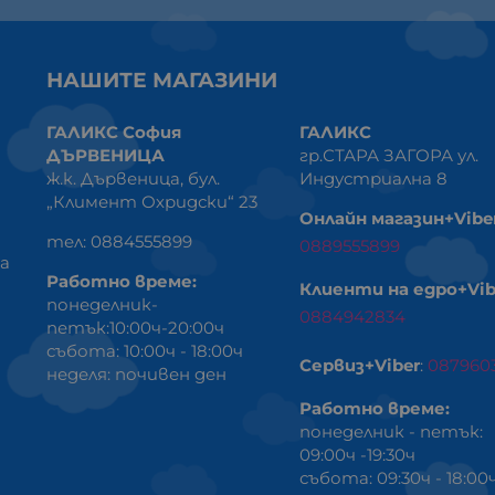
НАШИТЕ МАГАЗИНИ
ГАЛИКС София
ГАЛИКС
ДЪРВЕНИЦА
гр.СТАРА ЗАГОРА ул.
ж.к. Дървеница, бул.
Индустриална 8
„Климент Охридски“ 23
Онлайн магазин+Vibe
тел: 0884555899
0889555899
ка
Работно време:
Клиенти на едро+Vib
понеделник-
0884942834
петък:10:00ч-20:00ч
събота: 10:00ч - 18:00ч
Сервиз+Viber
:
087960
неделя: почивен ден
Работно време:
понеделник - петък:
09:00ч -19:30ч
събота: 09:30ч - 18:00