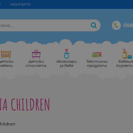
И
КОНТАКТИ
088
Детски
Детски
Аксесоари
Текстилни
Бебеш
мебели
столчета
за бебе
продукти
козмет
TA CHILDREN
hildren