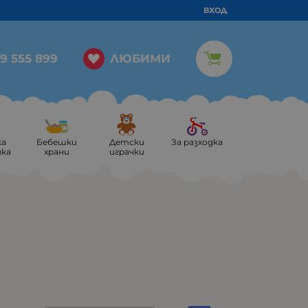
ВХОД
ЛЮБИМИ
9 555 899
ка
Бебешки
Детски
За разходка
ика
храни
играчки