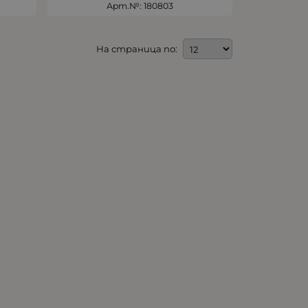
Арт.№: 180803
На страница по: