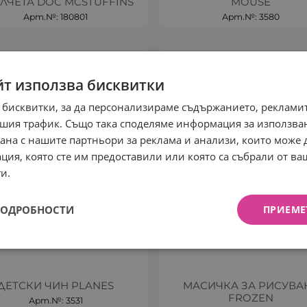
ЛЧЕТА DOC MCSTUFFINS
MOUSE
Арт.№: 180801
Арт.№: 3580
ЧЕН
НЕНАЛИЧЕН
йт използва бисквитки
 бисквитки, за да персонализираме съдържанието, рекламит
шия трафик. Също така споделяме информация за използва
рана с нашите партньори за реклама и анализи, които може
ция, която сте им предоставили или която са събрали от в
и.
ПОДРОБНОСТИ
ПРИЕМЕ
ДЕТСКИ ЧИН PLANES
МАСИЧКА ЗА РИСУВА
FROZEN
Арт.№: 3531