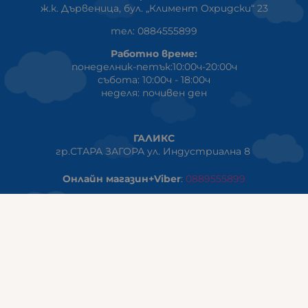
ж.к. Дървеница, бул. „Климент Охридски“ 23
тел: 0884555899
Работно време:
понеделник-петък:10:00ч-20:00ч
събота: 10:00ч - 18:00ч
неделя: почивен ден
ГАЛИКС
гр.СТАРА ЗАГОРА ул. Индустриална 8
Онлайн магазин+Viber
:
0889555899
Клиенти на едро+Viber
:
0884942834
Сервиз+Viber
:
0879603293
Работно време:
понеделник - петък: 09:00ч -19:30ч
събота: 09:30ч - 18:00ч