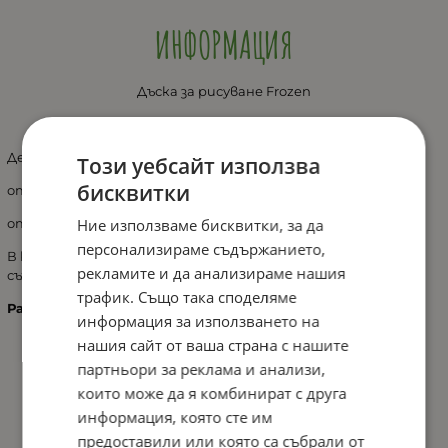
ИНФОРМАЦИЯ
Дъска за рисуване Frozen
TE87513FZ
Детска дъска за писане:
Този уебсайт използва
бисквитки
от едната страна- магнитна повърхност
Ние използваме бисквитки, за да
от другата - черна дъска
персонализираме съдържанието,
В комплекта са включени магнитна азбука и 2 кутии за
рекламите и да анализираме нашия
съхранение на принадлежности.
трафик. Също така споделяме
Размери: в-118см, ш-55см, д-52.5 см
информация за използването на
нашия сайт от ваша страна с нашите
партньори за реклама и анализи,
които може да я комбинират с друга
информация, която сте им
предоставили или която са събрали от