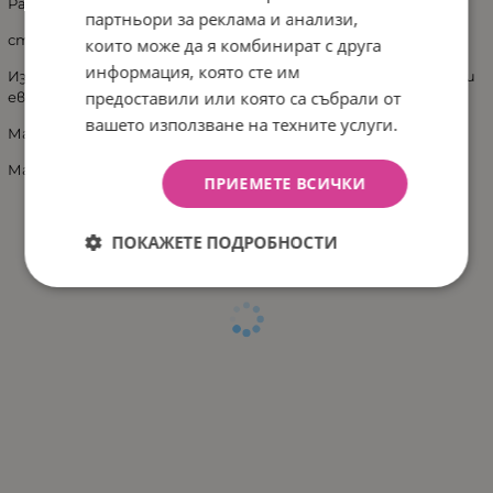
Размери в сглобен вид:маса
в – 43см, д-59 см, ш-59см
партньори за реклама и анализи,
столче:
32.5см х 32.5см,в-53см
които може да я комбинират с друга
информация, която сте им
Изработен от безопасни материали и отговаря на всички
предоставили или която са събрали от
европейски стандарти за безопасност.
вашето използване на техните услуги.
Материал:MDF
Максимално натоварване: 50кг
ПРИЕМЕТЕ ВСИЧКИ
ПОКАЖЕТЕ ПОДРОБНОСТИ