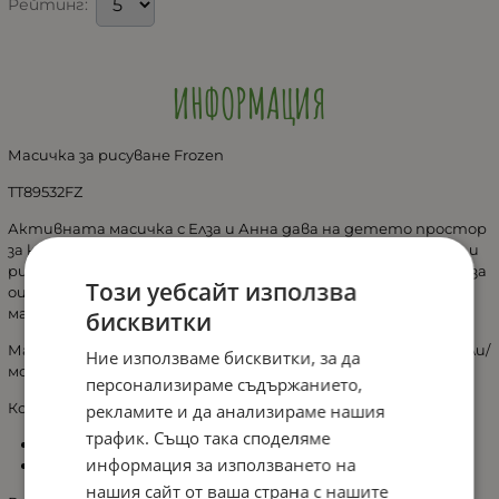
Рейтинг:
ИНФОРМАЦИЯ
Масичка за рисуване Frozen
TT89532FZ
Активната масичка с Елза и Анна дава на детето простор
за креативност. Масичката е с вградена дъска за писане и
рисуване и ролка хартия с рисунки на героините, готови за
Този уебсайт използва
оцветяване. Комплектът е перфектния подарък за всяка
малка фенка на Замръзналото кралство.
бисквитки
Масичката е с вградено място за нужните арт материали/
Ние използваме бисквитки, за да
моливи, флумастри/
персонализираме съдържанието,
Комплектът включва:
рекламите и да анализираме нашия
трафик. Също така споделяме
маса с ролка хартия
информация за използването на
столче
нашия сайт от ваша страна с нашите