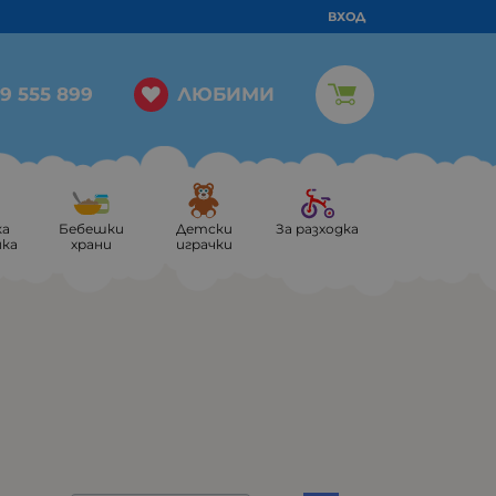
ВХОД
ЛЮБИМИ
9 555 899
ка
Бебешки
Детски
За разходка
ика
храни
играчки