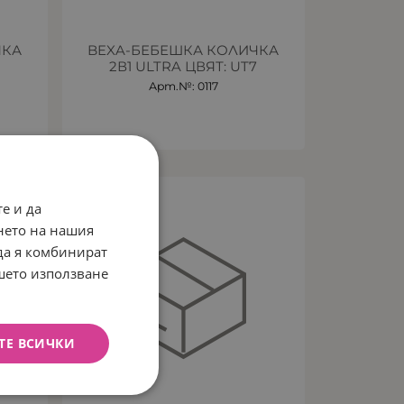
ЧКА
BEXA-БЕБЕШКА КОЛИЧКА
8
2В1 ULTRA ЦВЯТ: UT7
Арт.№: 0117
НЕНАЛИЧЕН
е и да
нето на нашия
 да я комбинират
ашето използване
ТЕ ВСИЧКИ