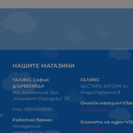
НАШИТЕ МАГАЗИНИ
ГАЛИКС София
ГАЛИКС
ДЪРВЕНИЦА
гр.СТАРА ЗАГОРА ул.
ж.к. Дървеница, бул.
Индустриална 8
„Климент Охридски“ 23
Онлайн магазин+Vibe
тел: 0884555899
0889555899
ка
Работно време:
Клиенти на едро+Vib
понеделник-
0884942834
петък:10:00ч-20:00ч