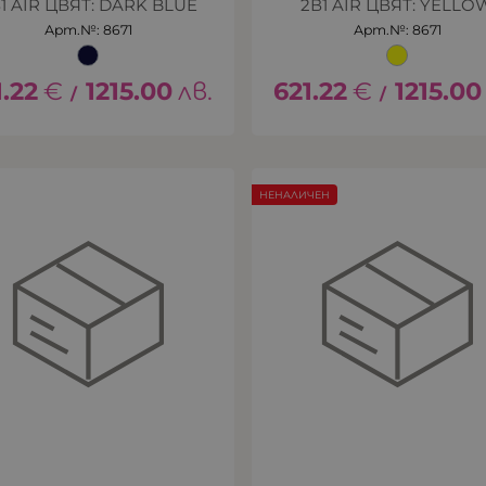
1 AIR ЦВЯТ: DARK BLUE
2В1 AIR ЦВЯТ: YELLO
Арт.№: 8671
Арт.№: 8671
1.22
€
1215.00
лв.
621.22
€
1215.00
/
/
НЕНАЛИЧЕН