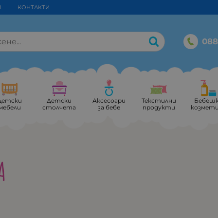
И
КОНТАКТИ
088
Детски
Детски
Аксесоари
Текстилни
Бебеш
мебели
столчета
за бебе
продукти
козмет
A