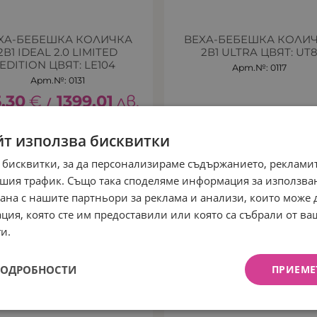
XA-БЕБЕШКА КОЛИЧКА
BEXA-БЕБЕШКА КОЛИ
2В1 IDEAL 2.0 LIMITED
2В1 ULTRA ЦВЯТ: UT
EDITION ЦВЯТ: LE104
Арт.№: 0117
Арт.№: 0131
5.30
€
1399.01
лв.
/
йт използва бисквитки
ЧЕН
НЕНАЛИЧЕН
 бисквитки, за да персонализираме съдържанието, рекламит
шия трафик. Също така споделяме информация за използва
рана с нашите партньори за реклама и анализи, които може
ция, която сте им предоставили или която са събрали от в
и.
ПОДРОБНОСТИ
ПРИЕМЕ