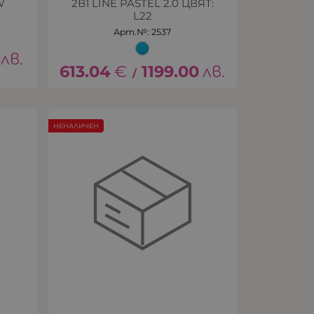
W
2В1 LINE PASTEL 2.0 ЦВЯТ:
L22
Арт.№: 2537
лв.
613.04
€
1199.00
лв.
/
НЕНАЛИЧЕН