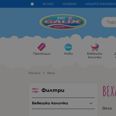
ЗА НАС
НОВИНИ
НАШИТЕ МАГАЗИН
Промоции
Нови
Бебешки
колички
Начало
Bexa
BEX
Филтри
Бебешки колички
Bexa