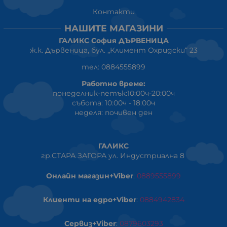
Контакти
НАШИТЕ МАГАЗИНИ
ГАЛИКС София ДЪРВЕНИЦА
ж.к. Дървеница, бул. „Климент Охридски“ 23
тел: 0884555899
Работно време:
понеделник-петък:10:00ч-20:00ч
събота: 10:00ч - 18:00ч
неделя: почивен ден
ГАЛИКС
гр.СТАРА ЗАГОРА ул. Индустриална 8
Онлайн магазин+Viber
:
0889555899
Клиенти на едро+Viber
:
0884942834
Сервиз+Viber
:
0879603293