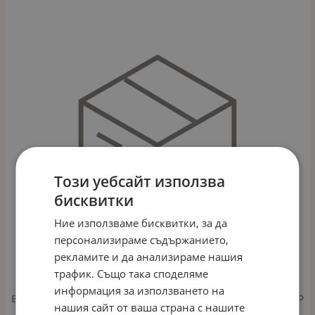
Този уебсайт използва
бисквитки
Ние използваме бисквитки, за да
персонализираме съдържанието,
рекламите и да анализираме нашия
трафик. Също така споделяме
информация за използването на
BEBELAN-МЕНЮ СПАГЕТИ С ПИЛЕ И СИРЕНЕ 8М+220ГР
нашия сайт от ваша страна с нашите
Арт.№: 5780