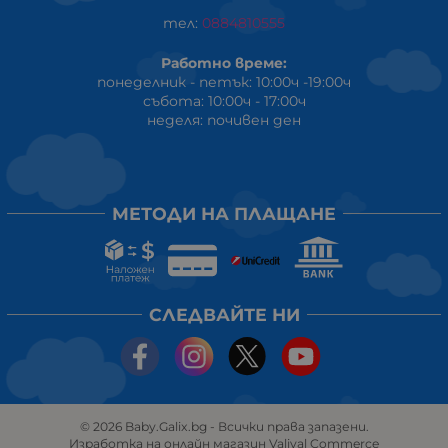
тел:
0884810555
Работно време:
понеделник - петък: 10:00ч -19:00ч
събота: 10:00ч - 17:00ч
неделя: почивен ден
МЕТОДИ НА ПЛАЩАНЕ
СЛЕДВАЙТЕ НИ
© 2026
Baby.Galix.bg
- Всички права запазени.
Изработка на онлайн магазин
Valival Commerce