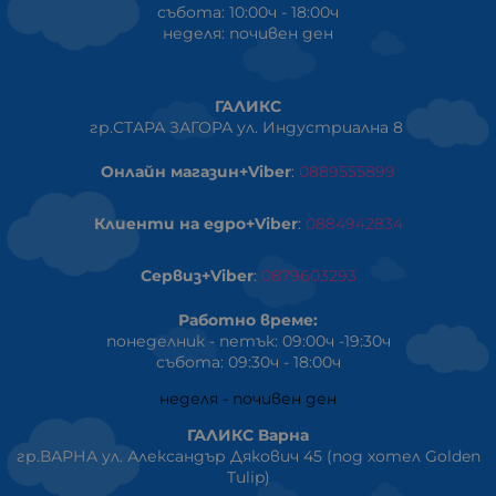
събота: 10:00ч - 18:00ч
неделя: почивен ден
ГАЛИКС
гр.СТАРА ЗАГОРА ул. Индустриална 8
Онлайн магазин+Viber
:
0889555899
Клиенти на едро+Viber
:
0884942834
Сервиз+Viber
:
0879603293
Работно време:
понеделник - петък: 09:00ч -19:30ч
събота: 09:30ч - 18:00ч
неделя - почивен ден
ГАЛИКС Варна
гр.ВАРНА ул. Александър Дякович 45 (под хотел Golden
Tulip)