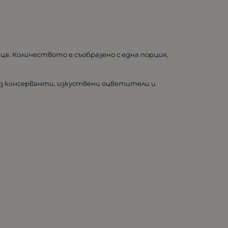
ца. Количеството е съобразено с една порция,
 Без консерванти, изкуствени оцветители и