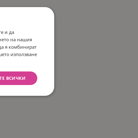
е и да
нето на нашия
 да я комбинират
ашето използване
ТЕ ВСИЧКИ