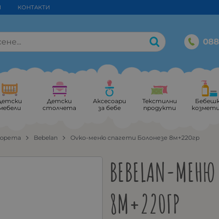
И
КОНТАКТИ
088
Детски
Детски
Аксесоари
Текстилни
Бебеш
мебели
столчета
за бебе
продукти
козмет
пюрета
Bebelan
Ovko-меню спагети Болонезе 8м+220гр
BEBELAN-МЕНЮ 
8М+220ГР