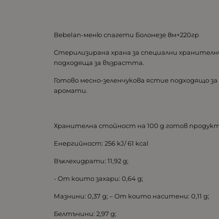
Bebelan-меню спагети Болонезе 8м+220гр
Стерилизирана храна за специални хранителни 
подходяща за възрастта.
Готово месно-зеленчукова ястие подходящо за 
аромати.
Хранителна стойност на 100 g готов продукт
Енергийност: 256 kJ/ 61 kcal
Въхлехидрати: 11,92 g;
- От които захари: 0,64 g;
Мазнини: 0,37 g; – От които наситени: 0,11 g;
Белтъчини: 2,97 g;