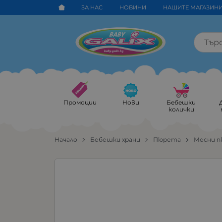
ЗА НАС
НОВИНИ
НАШИТЕ МАГАЗИН
Промоции
Нови
Бебешки
колички
Начало
Бебешки храни
Пюрета
Месни 