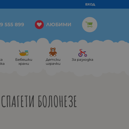
ВХОД
ЛЮБИМИ
9 555 899
ка
Бебешки
Детски
За разходка
ика
храни
играчки
СПАГЕТИ БОЛОНЕЗЕ