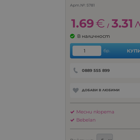
Арт.№:
5781
1.69
€
3.31
/
В наличност
бр.
КУП
0889 555 899
ДОБАВИ В ЛЮБИМИ
Месни пюрета
Bebelan