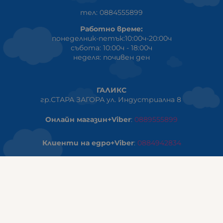
тел: 0884555899
Работно време:
понеделник-петък:10:00ч-20:00ч
събота: 10:00ч - 18:00ч
неделя: почивен ден
ГАЛИКС
гр.СТАРА ЗАГОРА ул. Индустриална 8
Онлайн магазин+Viber
:
0889555899
Клиенти на едро+Viber
:
0884942834
Сервиз+Viber
:
0879603293
Работно време:
понеделник - петък: 09:00ч -19:30ч
събота: 09:30ч - 18:00ч
неделя - почивен ден