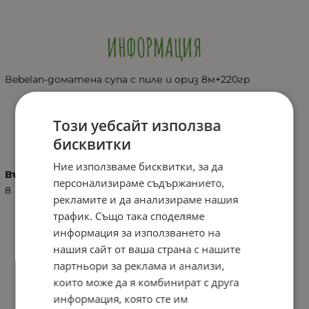
ИНФОРМАЦИЯ
Bebelan-доматена супа с пиле и ориз 8м+220гр
Този уебсайт използва
ХАРАКТЕРИСТИКИ
бисквитки
Ние използваме бисквитки, за да
Възраст
персонализираме съдържанието,
8
рекламите и да анализираме нашия
трафик. Също така споделяме
информация за използването на
нашия сайт от ваша страна с нашите
партньори за реклама и анализи,
които може да я комбинират с друга
информация, която сте им