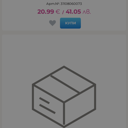
Арт.№: 31108060073
20.99
€
41.05
лв.
/
КУПИ