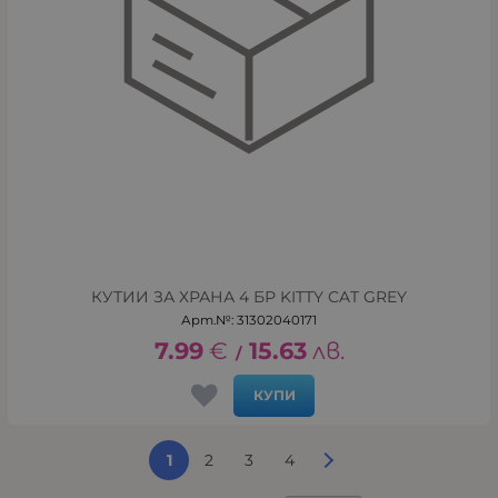
КУТИИ ЗА ХРАНА 4 БР KITTY CAT GREY
Арт.№: 31302040171
7.99
€
15.63
лв.
/
КУПИ
1
2
3
4