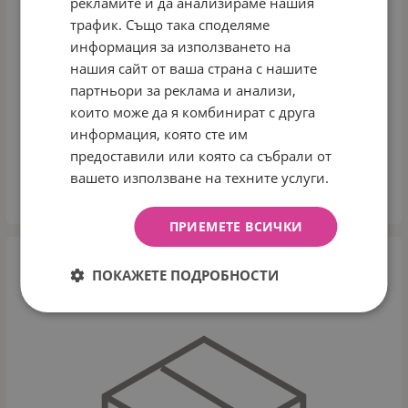
рекламите и да анализираме нашия
трафик. Също така споделяме
информация за използването на
нашия сайт от ваша страна с нашите
партньори за реклама и анализи,
КОМПЛЕКТ КОШ ЗА АКСЕСОАРИ 2 БР - 18СМ И 14СМ
които може да я комбинират с друга
SLEEPY SHEEP
информация, която сте им
Арт.№: 31108060069
предоставили или която са събрали от
16.99
€
33.23
лв.
/
вашето използване на техните услуги.
КУПИ
ПРИЕМЕТЕ ВСИЧКИ
ПОКАЖЕТЕ ПОДРОБНОСТИ