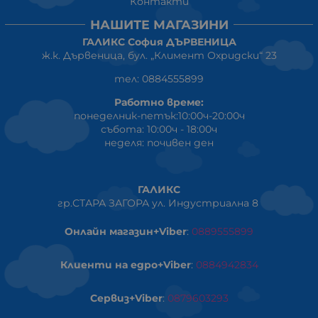
Контакти
НАШИТЕ МАГАЗИНИ
ГАЛИКС София ДЪРВЕНИЦА
ж.к. Дървеница, бул. „Климент Охридски“ 23
тел: 0884555899
Работно време:
понеделник-петък:10:00ч-20:00ч
събота: 10:00ч - 18:00ч
неделя: почивен ден
ГАЛИКС
гр.СТАРА ЗАГОРА ул. Индустриална 8
Онлайн магазин+Viber
:
0889555899
Клиенти на едро+Viber
:
0884942834
Сервиз+Viber
:
0879603293