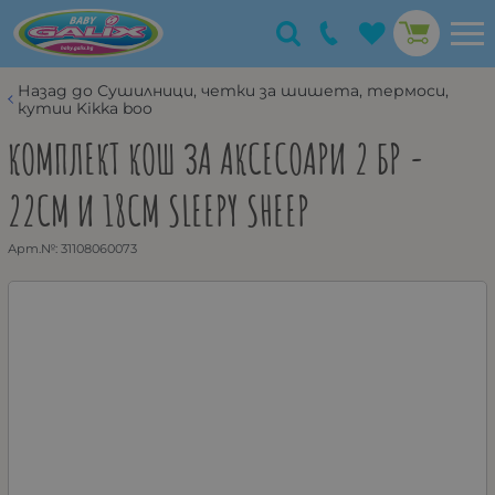
Назад до Сушилници, четки за шишета, термоси,
кутии Kikka boo
КОМПЛЕКТ КОШ ЗА АКСЕСОАРИ 2 БР -
22СМ И 18СМ SLEEPY SHEEP
Арт.№:
31108060073