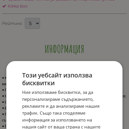
Kikka boo
Рейтинг:
ИНФОРМАЦИЯ
Този уебсайт използва
• Комплект от 2 броя кош за бебешки аксесоари, изработен от
бисквитки
висококачествени памучни материи;
• Пълнеж: 100% полиестер;
Ние използваме бисквитки, за да
• Осигурява лесен достъп до принадлежностите за повиване и баня;
персонализираме съдържанието,
• Стилен дизайн със закачлив десен в нежни цветове;
рекламите и да анализираме нашия
• Включва голям кош 22х22 см и малък 18х18 см;
трафик. Също така споделяме
• Предлага се в прахоусойчива чанта за лесно пренасяне и
информация за използването на
съхранение;
нашия сайт от ваша страна с нашите
• Произведено в България.