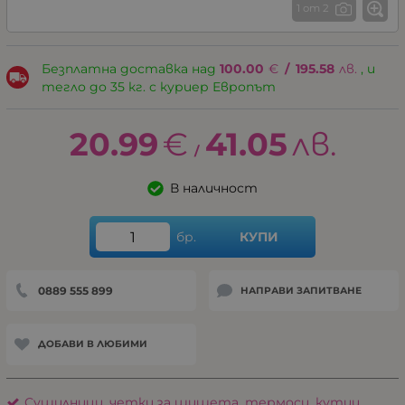
1 от 2
Безплатна доставка над
100.00
€
/
195.58
лв.
, и
тегло до 35 кг. с куриер Европът
20.99
€
41.05
лв.
/
В наличност
бр.
КУПИ
0889 555 899
НАПРАВИ ЗАПИТВАНЕ
ДОБАВИ В ЛЮБИМИ
Сушилници, четки за шишета, термоси, кутии