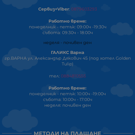
Сервиз+Viber
:
0879603293
Работно време:
понеделник - петък: 09:00ч -19:30ч
събота: 09:30ч - 18:00ч
неделя - почивен ден
ГАЛИКС Варна
гр.ВАРНА ул. Александър Дякович 45 (под хотел Golden
Tulip)
тел:
0884810555
Работно време:
понеделник - петък: 10:00ч -19:00ч
събота: 10:00ч - 17:00ч
неделя: почивен ден
МЕТОДИ НА ПЛАЩАНЕ