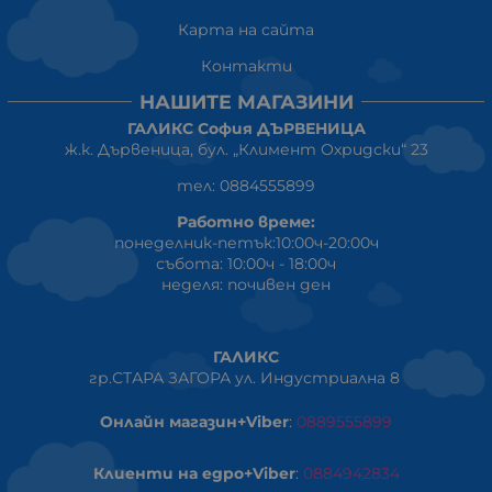
Карта на сайта
Контакти
НАШИТЕ МАГАЗИНИ
ГАЛИКС София ДЪРВЕНИЦА
ж.к. Дървеница, бул. „Климент Охридски“ 23
тел: 0884555899
Работно време:
понеделник-петък:10:00ч-20:00ч
събота: 10:00ч - 18:00ч
неделя: почивен ден
ГАЛИКС
гр.СТАРА ЗАГОРА ул. Индустриална 8
Онлайн магазин+Viber
:
0889555899
Клиенти на едро+Viber
:
0884942834