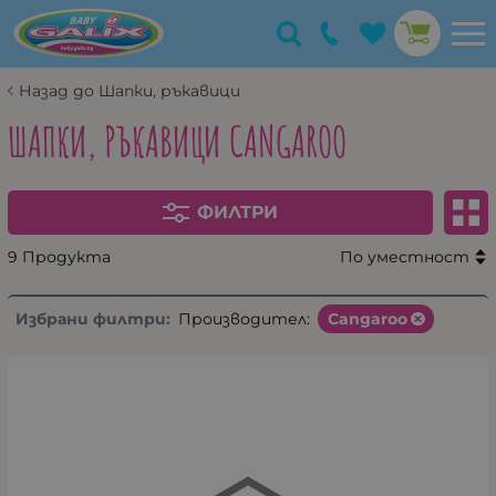
Назад до Шапки, ръкавици
ШАПКИ, РЪКАВИЦИ CANGAROO
ФИЛТРИ
9 Продукта
По уместност
Избрани филтри:
Производител:
Cangaroo