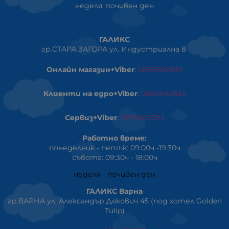
неделя: почивен ден
ГАЛИКС
гр.СТАРА ЗАГОРА ул. Индустриална 8
Онлайн магазин+Viber
:
0889555899
Клиенти на едро+Viber
:
0884942834
Сервиз+Viber
:
0879603293
Работно време:
понеделник - петък: 09:00ч -19:30ч
събота: 09:30ч - 18:00ч
неделя - почивен ден
ГАЛИКС Варна
гр.ВАРНА ул. Александър Дякович 45 (под хотел Golden
Tulip)