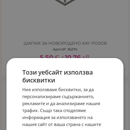
ШАПКИ ЗА НОВОРОДЕНО KAY РОЗОВ
Арт.№: 36274
5.50
€
10.76
лв.
/
КУПИ
Този уебсайт използва
бисквитки
Ние използваме бисквитки, за да
персонализираме съдържанието,
рекламите и да анализираме нашия
трафик. Също така споделяме
информация за използването на
нашия сайт от ваша страна с нашите