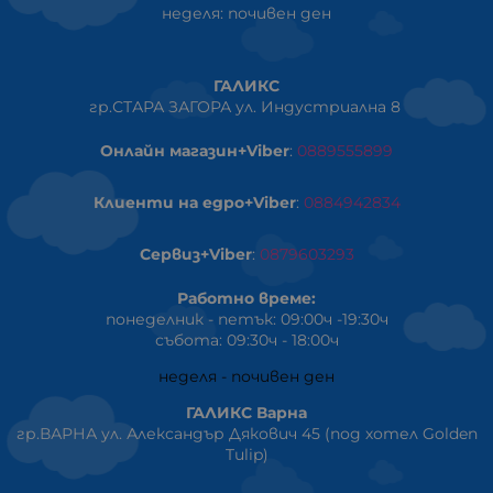
неделя: почивен ден
ГАЛИКС
гр.СТАРА ЗАГОРА ул. Индустриална 8
Онлайн магазин+Viber
:
0889555899
Клиенти на едро+Viber
:
0884942834
Сервиз+Viber
:
0879603293
Работно време:
понеделник - петък: 09:00ч -19:30ч
събота: 09:30ч - 18:00ч
неделя - почивен ден
ГАЛИКС Варна
гр.ВАРНА ул. Александър Дякович 45 (под хотел Golden
Tulip)