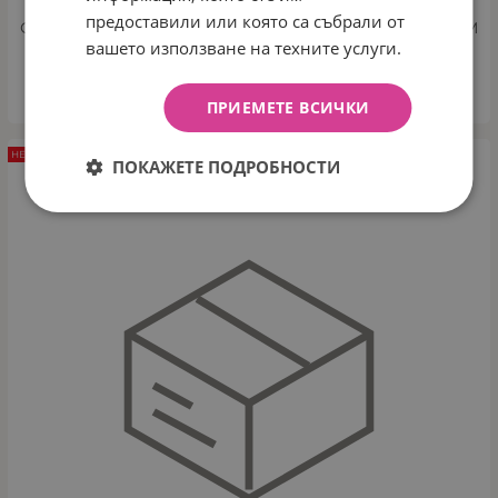
предоставили или която са събрали от
СТОЛЧЕ ЗА КОЛА KINDERKRAFT I-GROW I-SIZE 40-150СМ
вашето използване на техните услуги.
Арт.№: 60430
ДЕТАЙЛИ
ПРИЕМЕТЕ ВСИЧКИ
НЕНАЛИЧЕН
ПОКАЖЕТЕ ПОДРОБНОСТИ