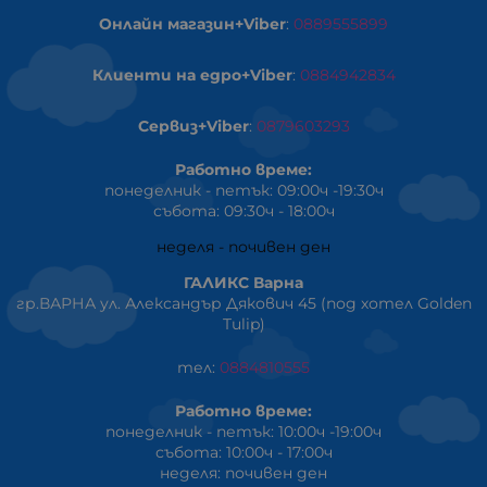
Онлайн магазин+Viber
:
0889555899
Клиенти на едро+Viber
:
0884942834
Сервиз+Viber
:
0879603293
Работно време:
понеделник - петък: 09:00ч -19:30ч
събота: 09:30ч - 18:00ч
неделя - почивен ден
ГАЛИКС Варна
гр.ВАРНА ул. Александър Дякович 45 (под хотел Golden
Tulip)
тел:
0884810555
Работно време:
понеделник - петък: 10:00ч -19:00ч
събота: 10:00ч - 17:00ч
неделя: почивен ден