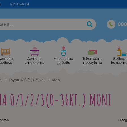
И
КОНТАКТИ
088
Детски
Детски
Аксесоари
Текстилни
Бебеш
мебели
столчета
за бебе
продукти
козмет
а
Група 0/1/2/3(0-36кг)
Moni
ПА 0/1/2/3(0-36КГ.) MONI
укта
Под