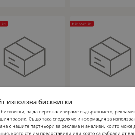
ЧЕН
НЕНАЛИЧЕН
йт използва бисквитки
 бисквитки, за да персонализираме съдържанието, рекламит
шия трафик. Също така споделяме информация за използва
ТОЛ ЗА КОЛА COLONEL
СТОЛ ЗА КОЛА SERENG
рана с нашите партньори за реклама и анализи, които може
360° 0-36КГ
0-36КГ
ция, която сте им предоставили или която са събрали от в
Арт.№: 37495
Арт.№: 37488