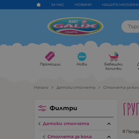
ЗА НАС
НОВИНИ
НАШИТЕ МАГАЗИН
Промоции
Нови
Бебешки
колички
Начало
Детски столчета
Столчета за кол
ГРУ
Филтри
Детски столчета
8 Прод
Столчета за кола