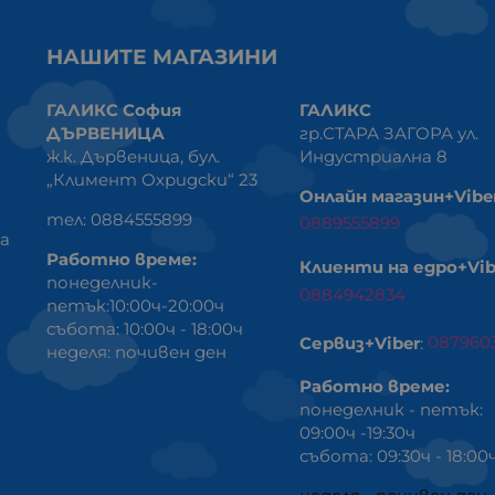
НАШИТЕ МАГАЗИНИ
ГАЛИКС София
ГАЛИКС
ДЪРВЕНИЦА
гр.СТАРА ЗАГОРА ул.
ж.к. Дървеница, бул.
Индустриална 8
„Климент Охридски“ 23
Онлайн магазин+Vibe
тел: 0884555899
0889555899
ка
Работно време:
Клиенти на едро+Vib
понеделник-
0884942834
петък:10:00ч-20:00ч
събота: 10:00ч - 18:00ч
Сервиз+Viber
:
087960
неделя: почивен ден
Работно време:
понеделник - петък:
09:00ч -19:30ч
събота: 09:30ч - 18:00