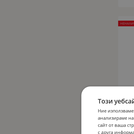
НЕНАЛИ
Този уебса
Ние използваме
анализираме на
С
сайт от ваша ст
с друга информа