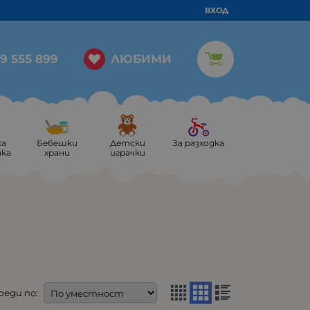
ВХОД
ЛЮБИМИ
9 555 899
ка
Бебешки
Детски
За разходка
ика
храни
играчки
реди по: