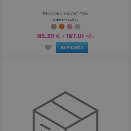
БЪНДЖИ MAGIC FUN
Арт.№: 46833
85.39
€
167.01
лв.
/
ВАРИАНТИ