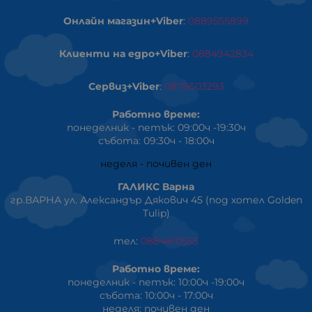
Онлайн магазин+Viber
:
0889555899
Клиенти на едро+Viber
:
0884942834
Сервиз+Viber
:
0879603293
Работно време:
понеделник - петък: 09:00ч -19:30ч
събота: 09:30ч - 18:00ч
неделя - почивен ден
ГАЛИКС Варна
гр.ВАРНА ул. Александър Дякович 45 (под хотел Golden
Tulip)
тел:
0884810555
Работно време:
понеделник - петък: 10:00ч -19:00ч
събота: 10:00ч - 17:00ч
неделя: почивен ден