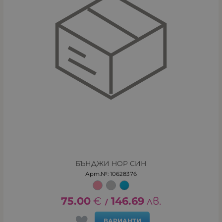
БЪНДЖИ HOP СИН
Арт.№: 10628376
75.00
€
146.69
лв.
/
ВАРИАНТИ