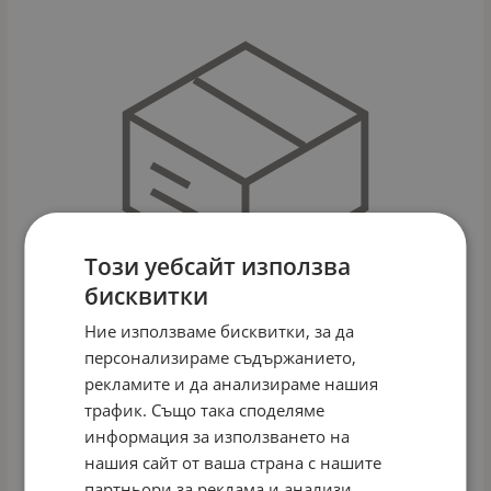
Този уебсайт използва
бисквитки
Ние използваме бисквитки, за да
персонализираме съдържанието,
рекламите и да анализираме нашия
трафик. Също така споделяме
ДЪРВЕНА ОБУЧИТЕЛНА КУЛА 4 В 1 BIG BEN
информация за използването на
Арт.№: 10637792
нашия сайт от ваша страна с нашите
89.00
€
174.07
лв.
/
партньори за реклама и анализи,