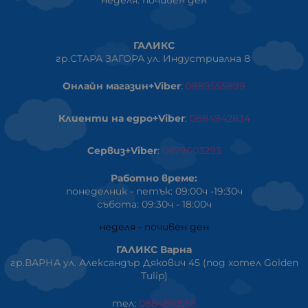
ГАЛИКС
гр.СТАРА ЗАГОРА ул. Индустриална 8
Онлайн магазин+Viber
:
0889555899
Клиенти на едро+Viber
:
0884942834
Сервиз+Viber
:
0879603293
Работно време:
понеделник - петък: 09:00ч -19:30ч
събота: 09:30ч - 18:00ч
неделя - почивен ден
ГАЛИКС Варна
гр.ВАРНА ул. Александър Дякович 45 (под хотел Golden
Tulip)
тел:
0884810555