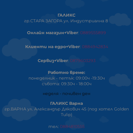
ГАЛИКС
гр.СТАРА ЗАГОРА ул. Индустриална 8
Онлайн магазин+Viber
:
0889555899
Клиенти на едро+Viber
:
0884942834
Сервиз+Viber
:
0879603293
Работно време:
понеделник - петък: 09:00ч -19:30ч
събота: 09:30ч - 18:00ч
неделя - почивен ден
ГАЛИКС Варна
гр.ВАРНА ул. Александър Дякович 45 (под хотел Golden
Tulip)
тел:
0884810555