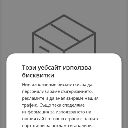
Този уебсайт използва
бисквитки
Ние използваме бисквитки, за да
персонализираме съдържанието,
рекламите и да анализираме нашия
трафик. Също така споделяме
информация за използването на
МУЗИКАЛНА ИГРАЧКА SMART REMOTE YL507
нашия сайт от ваша страна с нашите
Арт.№: 42631
партньори за реклама и анализи,
€
6.70