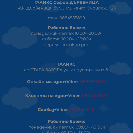
ГАЛИКС София ДЪРВЕНИЦА
ж.к. Дървеница, бул. „Климент Охридски“ 23
тел: 0884555899
Работно време:
понеделник-петък:10:00ч-20:00ч
събота: 10:00ч - 18:00ч
неделя: почивен ден
ГАЛИКС
гр.СТАРА ЗАГОРА ул. Индустриална 8
Онлайн магазин+Viber
:
0889555899
Клиенти на едро+Viber
:
0884942834
Сервиз+Viber
:
0879603293
Работно време:
понеделник - петък: 09:00ч -19:30ч
събота: 09:30ч - 18:00ч