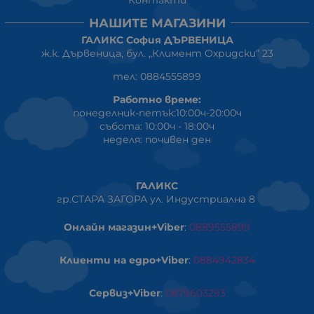
Контакти
НАШИТЕ МАГАЗИНИ
ГАЛИКС София ДЪРВЕНИЦА
ж.к. Дървеница, бул. „Климент Охридски“ 23
тел: 0884555899
Работно време:
понеделник-петък:10:00ч-20:00ч
събота: 10:00ч - 18:00ч
неделя: почивен ден
ГАЛИКС
гр.СТАРА ЗАГОРА ул. Индустриална 8
Онлайн магазин+Viber
:
0889555899
Клиенти на едро+Viber
:
0884942834
Сервиз+Viber
:
0879603293