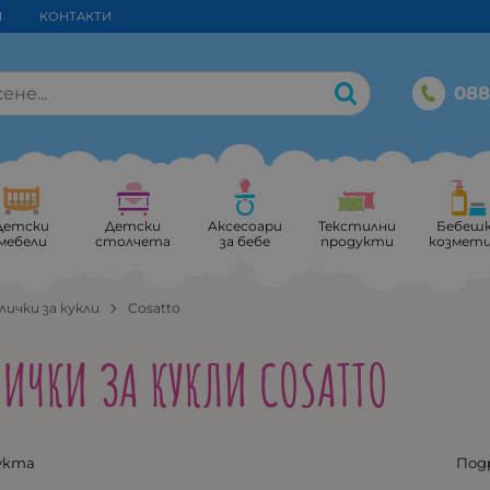
И
КОНТАКТИ
088
Детски
Детски
Аксесоари
Текстилни
Бебеш
мебели
столчета
за бебе
продукти
козмет
лички за кукли
Cosatto
ИЧКИ ЗА КУКЛИ COSATTO
укта
Под