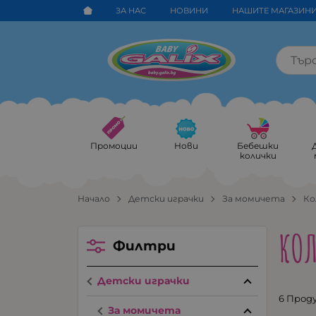
ЗА НАС
НОВИНИ
НАШИТЕ МАГАЗИН
Промоции
Нови
Бебешки
колички
Начало
Детски играчки
За момичета
Ко
КОЛ
Филтри
Детски играчки
6 Прод
За момичета