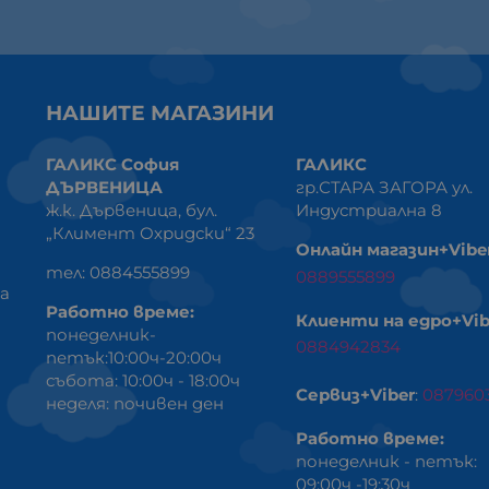
НАШИТЕ МАГАЗИНИ
ГАЛИКС София
ГАЛИКС
ДЪРВЕНИЦА
гр.СТАРА ЗАГОРА ул.
ж.к. Дървеница, бул.
Индустриална 8
„Климент Охридски“ 23
Онлайн магазин+Vibe
тел: 0884555899
0889555899
ка
Работно време:
Клиенти на едро+Vib
понеделник-
0884942834
петък:10:00ч-20:00ч
събота: 10:00ч - 18:00ч
Сервиз+Viber
:
087960
неделя: почивен ден
Работно време:
понеделник - петък:
09:00ч -19:30ч