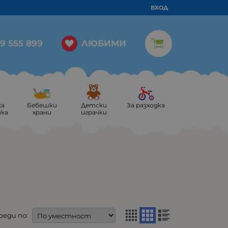
ВХОД
ЛЮБИМИ
9 555 899
ка
Бебешки
Детски
За разходка
ика
храни
играчки
реди по: