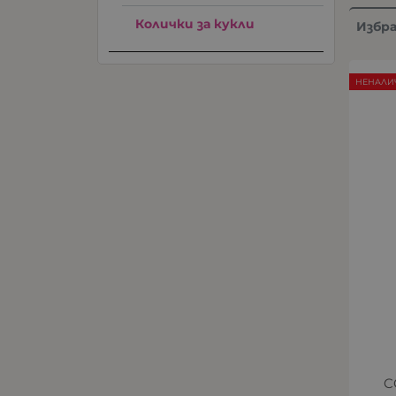
Колички за кукли
Избр
НЕНАЛИ
C