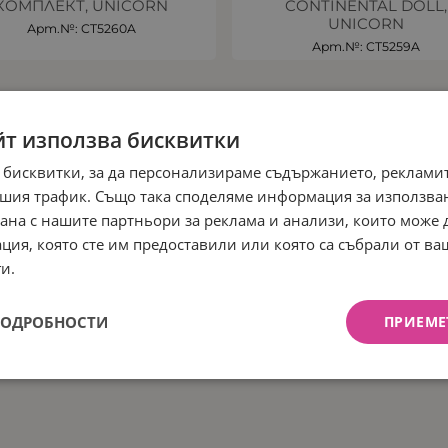
КОМПЛЕКТ, UNICORN
CONTINENTAL DOLL,
UNICORN
Арт.№: CT5260A
Арт.№: CT5259A
йт използва бисквитки
 бисквитки, за да персонализираме съдържанието, рекламит
шия трафик. Също така споделяме информация за използва
рана с нашите партньори за реклама и анализи, които може
ция, която сте им предоставили или която са събрали от в
и.
ПОДРОБНОСТИ
ПРИЕМЕ