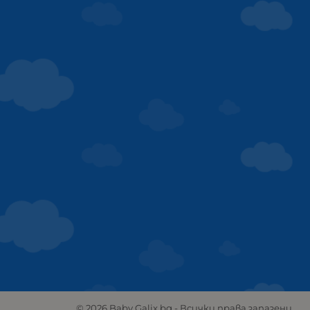
© 2026
Baby.Galix.bg
- Всички права запазени.