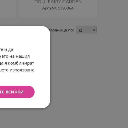
DOLL FAIRY GARDEN
Арт.№: CT5006A
На страница по:
е и да
нето на нашия
 да я комбинират
ашето използване
ТЕ ВСИЧКИ