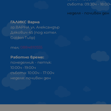
събота: 09:30ч - 18:00
неделя - почивен ден
ГАЛИКС Варна
гр.ВАРНА ул. Александър
Дякович 45 (под хотел
Golden Tulip)
тел:
0884810555
Работно време:
понеделник - петък:
10:00ч -19:00ч
събота: 10:00ч - 17:00ч
неделя: почивен ден