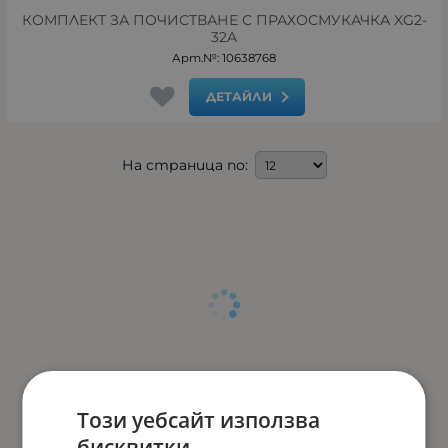
КОМПЛЕКТ ЗА ПОЧИСТВАНЕ С ПРАХОСМУКАЧКА XG2-
32A
Арт.№: 10638768
ДЕТАЙЛИ
На страница по:
Този уебсайт използва
бисквитки