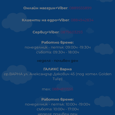
Онлайн магазин+Viber
:
0889555899
Клиенти на едро+Viber
:
0884942834
Сервиз+Viber
:
0879603293
Работно време:
понеделник - петък: 09:00ч -19:30ч
събота: 09:30ч - 18:00ч
неделя - почивен ден
ГАЛИКС Варна
гр.ВАРНА ул. Александър Дякович 45 (под хотел Golden
Tulip)
тел:
0884810555
Работно време:
понеделник - петък: 10:00ч -19:00ч
събота: 10:00ч - 17:00ч
неделя: почивен ден