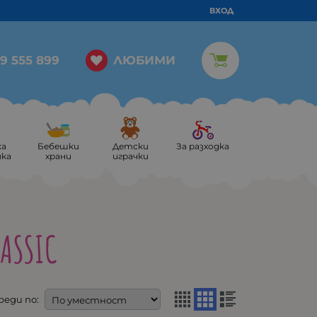
ВХОД
ЛЮБИМИ
9 555 899
ка
Бебешки
Детски
За разходка
ика
храни
играчки
LASSIC
реди по: