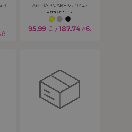
ESH
ЛЯТНА КОЛИЧКА MYLA
Арт.№: 52217
95.99
€
187.74
лв.
/
лв.