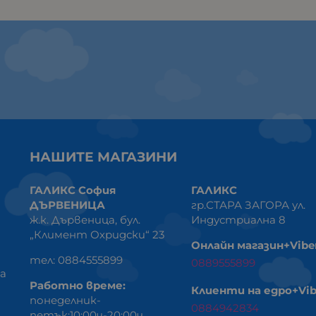
НАШИТЕ МАГАЗИНИ
ГАЛИКС София
ГАЛИКС
ДЪРВЕНИЦА
гр.СТАРА ЗАГОРА ул.
ж.к. Дървеница, бул.
Индустриална 8
„Климент Охридски“ 23
Онлайн магазин+Vibe
тел: 0884555899
0889555899
ка
Работно време:
Клиенти на едро+Vib
понеделник-
0884942834
петък:10:00ч-20:00ч