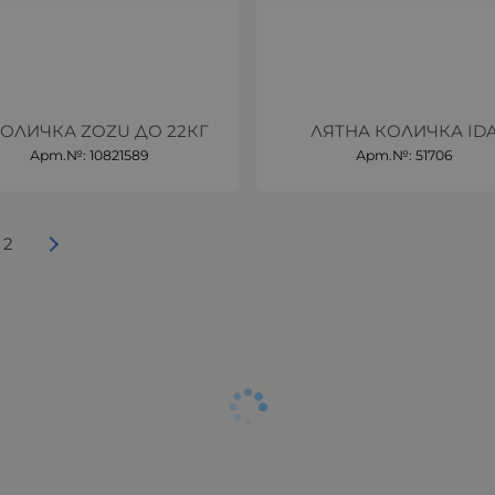
КОЛИЧКА ZOZU ДО 22КГ
ЛЯТНА КОЛИЧКА ID
Арт.№: 10821589
Арт.№: 51706
2