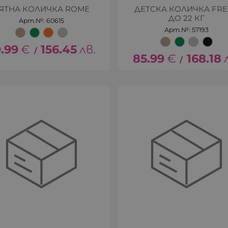
ЯТНА КОЛИЧКА ROME
ДЕТСКА КОЛИЧКА FR
ДО 22 КГ
Арт.№: 60615
Арт.№: 57193
.99
€
156.45
лв.
/
85.99
€
168.18
/