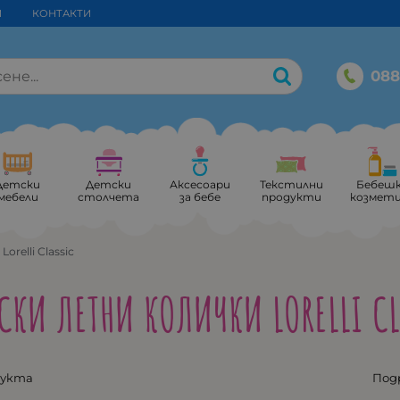
И
КОНТАКТИ
088
Детски
Детски
Аксесоари
Текстилни
Бебеш
мебели
столчета
за бебе
продукти
козмет
Lorelli Classic
СКИ ЛЕТНИ КОЛИЧКИ LORELLI C
дукта
Под