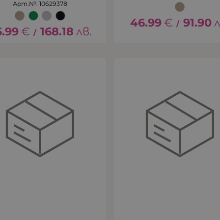
Арт.№: 10629378
46.99
€
91.90
л
/
5.99
€
168.18
лв.
/