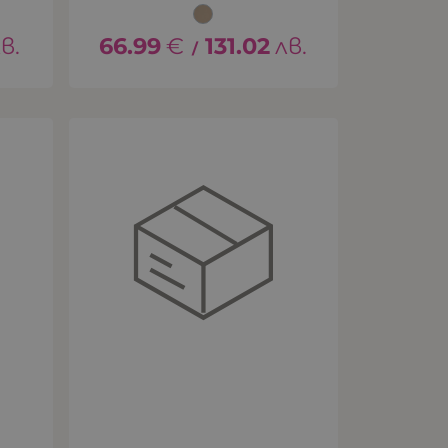
в.
66.99
€
131.02
лв.
/