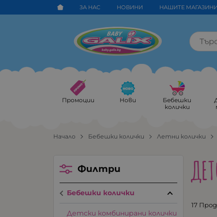
ЗА НАС
НОВИНИ
НАШИТЕ МАГАЗИН
Промоции
Нови
Бебешки
колички
Начало
Бебешки колички
Летни колички
ДЕТ
Филтри
Бебешки колички
17 Про
Детски комбинирани колички