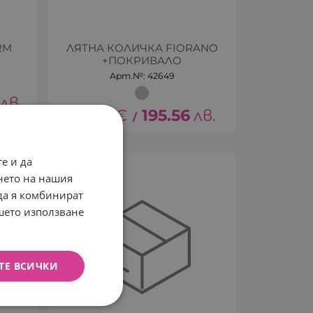
RM
ЛЯТНА КОЛИЧКА FIORANO
+ПОКРИВАЛО
Арт.№: 42649
лв.
99.99
€
195.56
лв.
/
е и да
НЕНАЛИЧЕН
нето на нашия
 да я комбинират
ашето използване
ТЕ ВСИЧКИ