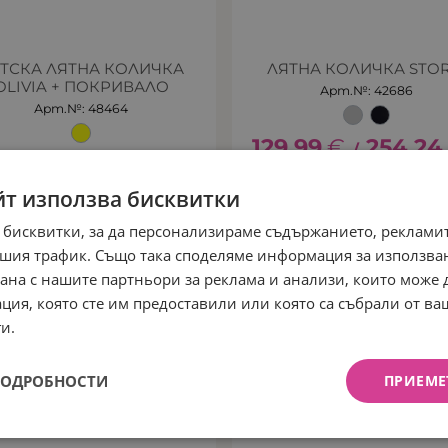
ТСКА ЛЯТНА КОЛИЧКА
ЛЯТНА КОЛИЧКА STO
OLIVIA + ПОКРИВАЛО
Арт.№: 42686
Арт.№: 48464
129.99
€
254.24
/
.99
€
189.70
лв.
/
йт използва бисквитки
 бисквитки, за да персонализираме съдържанието, рекламит
ЧЕН
НЕНАЛИЧЕН
шия трафик. Също така споделяме информация за използва
рана с нашите партньори за реклама и анализи, които може
ция, която сте им предоставили или която са събрали от в
и.
ПОДРОБНОСТИ
ПРИЕМЕ