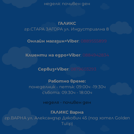
неделя: почивен ден
ГАЛИКС
гр.СТАРА ЗАГОРА ул. Индустриална 8
Онлайн магазин+Viber
:
0889555899
Клиенти на едро+Viber
:
0884942834
Сервиз+Viber
:
0879603293
Работно време:
понеделник - петък: 09:00ч -19:30ч
събота: 09:30ч - 18:00ч
неделя - почивен ден
ГАЛИКС Варна
гр.ВАРНА ул. Александър Дякович 45 (под хотел Golden
Tulip)