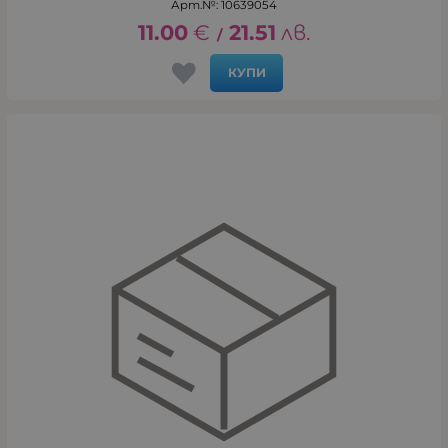
Арт.№: 10639054
11.00
€
21.51
лв.
/
КУПИ