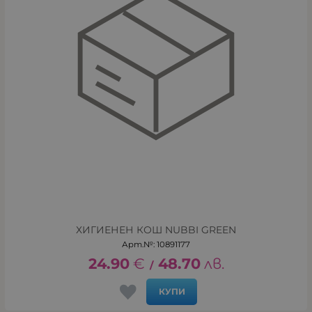
ХИГИЕНЕН КОШ NUBBI GREEN
Арт.№: 10891177
24.90
€
48.70
лв.
/
КУПИ