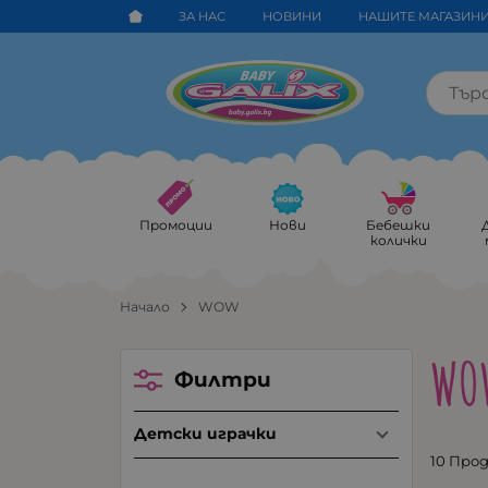
ЗА НАС
НОВИНИ
НАШИТЕ МАГАЗИН
Промоции
Нови
Бебешки
колички
Начало
WOW
WO
Филтри
Детски играчки
10 Про