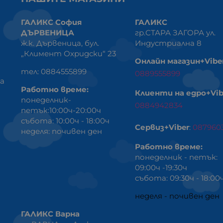
ГАЛИКС София
ГАЛИКС
ДЪРВЕНИЦА
гр.СТАРА ЗАГОРА ул.
ж.к. Дървеница, бул.
Индустриална 8
„Климент Охридски“ 23
Онлайн магазин+Vibe
тел: 0884555899
0889555899
ка
Работно време:
Клиенти на едро+Vib
понеделник-
0884942834
петък:10:00ч-20:00ч
събота: 10:00ч - 18:00ч
Сервиз+Viber
:
087960
неделя: почивен ден
Работно време:
понеделник - петък:
09:00ч -19:30ч
събота: 09:30ч - 18:00
неделя - почивен ден
ГАЛИКС Варна