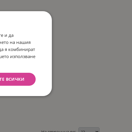
е и да
нето на нашия
 да я комбинират
ашето използване
ТЕ ВСИЧКИ
На страница по: