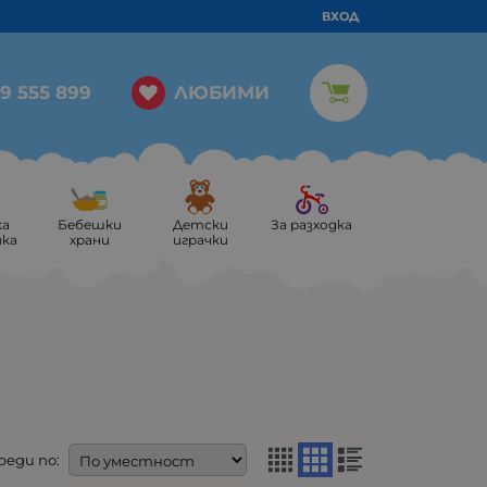
ВХОД
ЛЮБИМИ
9 555 899
ка
Бебешки
Детски
За разходка
ика
храни
играчки
реди по: