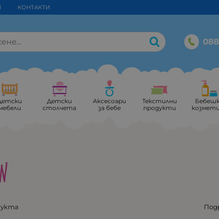
И
КОНТАКТИ
088
Детски
Детски
Аксесоари
Текстилни
Бебеш
мебели
столчета
за бебе
продукти
козмет
W
дукта
Под