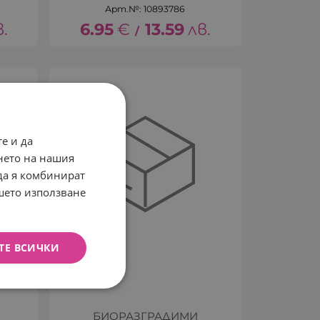
Арт.№: 10893786
в.
6.95
€
13.59
лв.
/
е и да
нето на нашия
 да я комбинират
ашето използване
ТЕ ВСИЧКИ
БИОРАЗГРАДИМИ