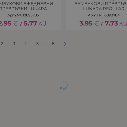
МБУКОВИ ЕЖЕДНЕВНИ
БАМБУКОВИ ПРЕВРЪ
ПРЕВРЪЗКИ LUNARA
LUNARA REGULAR
Арт.№: 10893785
Арт.№: 10893784
2.95
€
5.77
лв.
3.95
€
7.73
лв
/
/
2
3
4
5
8
...