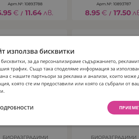
Арт.№: 10893788
Арт.№: 10893787
5.95
€
11.64
лв.
8.95
€
17.50
л
/
/
йт използва бисквитки
 бисквитки, за да персонализираме съдържанието, рекламит
шия трафик. Също така споделяме информация за използва
рана с нашите партньори за реклама и анализи, които може
ция, която сте им предоставили или която са събрали от в
и.
ПОДРОБНОСТИ
ПРИЕМЕ
БИОРАЗГРАДИМИ
БИОРАЗГРАДИМИ