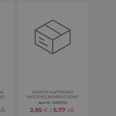
НА
МОКРИ КЪРПИЧКИ
НО
WOOPIES BAMBOO 60БР
Арт.№: 10893792
лв.
2.95
€
5.77
лв.
/