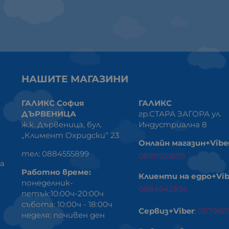
НАШИТЕ МАГАЗИНИ
ГАЛИКС София
ГАЛИКС
ДЪРВЕНИЦА
гр.СТАРА ЗАГОРА ул.
ж.к. Дървеница, бул.
Индустриална 8
„Климент Охридски“ 23
Онлайн магазин+Vibe
тел: 0884555899
0889555899
ка
Работно време:
Клиенти на едро+Vib
понеделник-
0884942834
петък:10:00ч-20:00ч
събота: 10:00ч - 18:00ч
Сервиз+Viber
:
087960
неделя: почивен ден