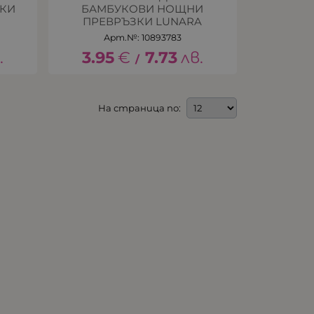
ЗКИ
БАМБУКОВИ НОЩНИ
ПРЕВРЪЗКИ LUNARA
Арт.№: 10893783
.
3.95
€
7.73
лв.
/
На страница по: