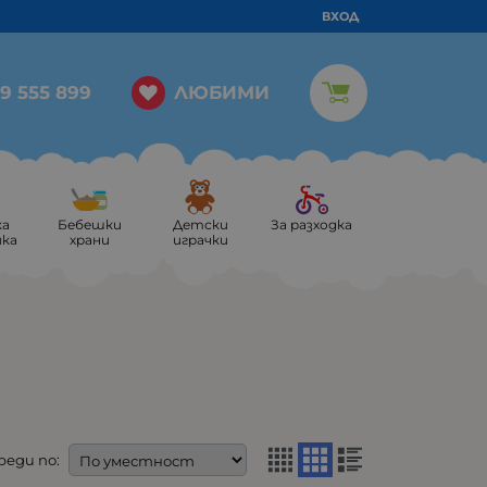
ВХОД
ЛЮБИМИ
9 555 899
ка
Бебешки
Детски
За разходка
ика
храни
играчки
реди по: