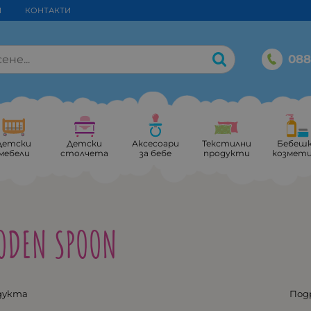
И
КОНТАКТИ
088
Детски
Детски
Аксесоари
Текстилни
Бебеш
мебели
столчета
за бебе
продукти
козмет
ODEN SPOON
дукта
Под