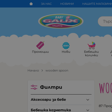
ЗА НАС
НОВИНИ
НАШИТЕ МАГАЗИН
Промоции
Нови
Бебешки
колички
Начало
wooden spoon
WO
Филтри
Аксесоари за бебе
87 Про
Бебешка козметика