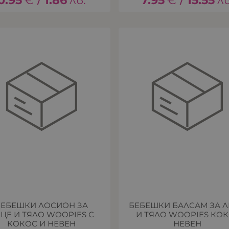
0.95
€
1.86
лв.
7.95
€
15.55
лв
/
/
БЕБЕШКИ ЛОСИОН ЗА
БЕБЕШКИ БАЛСАМ ЗА 
ЦЕ И ТЯЛО WOOPIES С
И ТЯЛО WOOPIES КОК
КОКОС И НЕВЕН
НЕВЕН