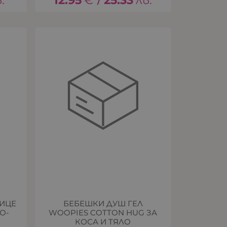
.
12.95
€
25.33
лв.
/
ЛИЦЕ
БЕБЕШКИ ДУШ ГЕЛ
О-
WOOPIES COTTON HUG ЗА
КОСА И ТЯЛО