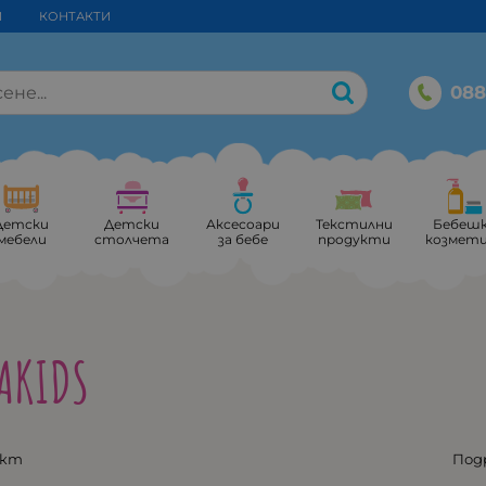
И
КОНТАКТИ
088
Детски
Детски
Аксесоари
Текстилни
Бебеш
мебели
столчета
за бебе
продукти
козмет
AKIDS
укт
Под