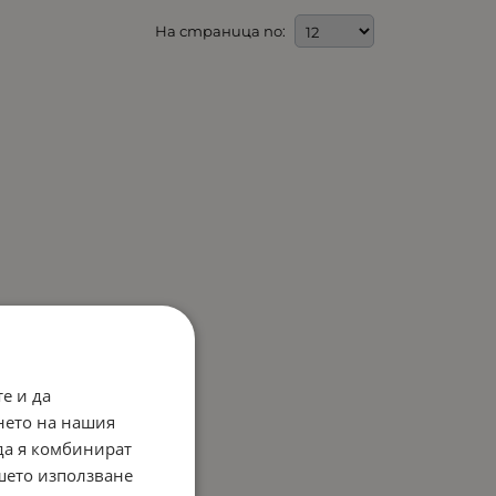
На страница по:
е и да
нето на нашия
 да я комбинират
ашето използване