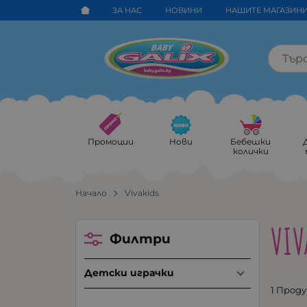
ЗА НАС
НОВИНИ
НАШИТЕ МАГАЗИН
Промоции
Нови
Бебешки
колички
Начало
Vivakids
VIV
Филтри
Детски играчки
1 Прод