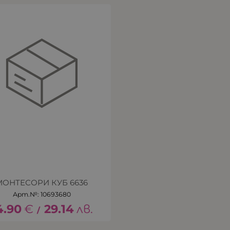
МОНТЕСОРИ КУБ 6636
Арт.№: 10693680
4.90
€
29.14
лв.
/