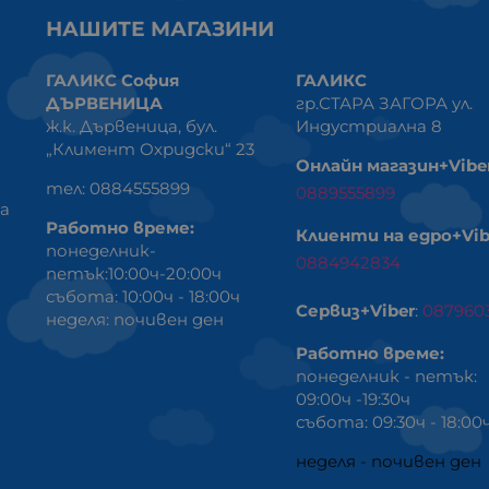
НАШИТЕ МАГАЗИНИ
ГАЛИКС София
ГАЛИКС
ДЪРВЕНИЦА
гр.СТАРА ЗАГОРА ул.
ж.к. Дървеница, бул.
Индустриална 8
„Климент Охридски“ 23
Онлайн магазин+Vibe
тел: 0884555899
0889555899
ка
Работно време:
Клиенти на едро+Vib
понеделник-
0884942834
петък:10:00ч-20:00ч
събота: 10:00ч - 18:00ч
Сервиз+Viber
:
087960
неделя: почивен ден
Работно време:
понеделник - петък:
09:00ч -19:30ч
събота: 09:30ч - 18:00
неделя - почивен ден