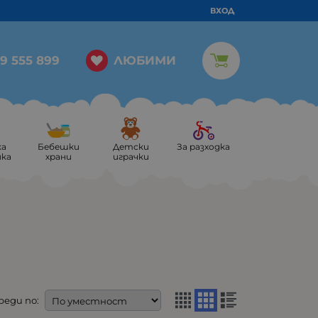
ВХОД
ЛЮБИМИ
9 555 899
ка
Бебешки
Детски
За разходка
ика
храни
играчки
реди по: