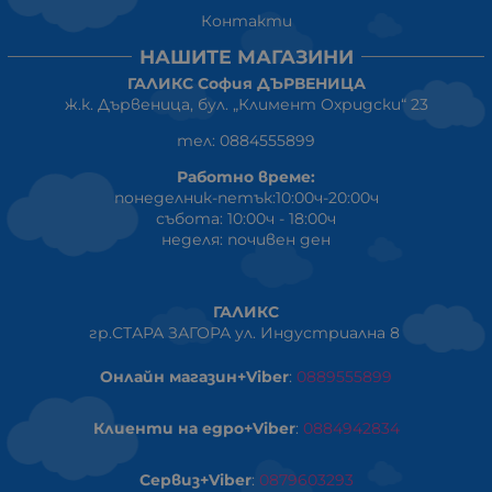
Контакти
НАШИТЕ МАГАЗИНИ
ГАЛИКС София ДЪРВЕНИЦА
ж.к. Дървеница, бул. „Климент Охридски“ 23
тел: 0884555899
Работно време:
понеделник-петък:10:00ч-20:00ч
събота: 10:00ч - 18:00ч
неделя: почивен ден
ГАЛИКС
гр.СТАРА ЗАГОРА ул. Индустриална 8
Онлайн магазин+Viber
:
0889555899
Клиенти на едро+Viber
:
0884942834
Сервиз+Viber
:
0879603293