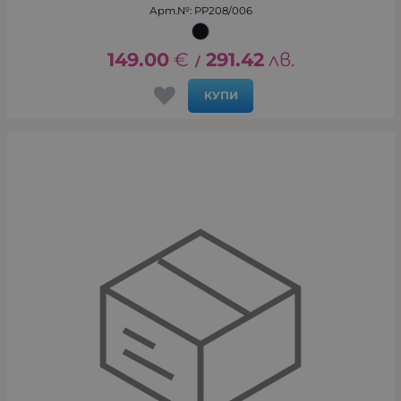
Арт.№: PP208/006
149.00
€
291.42
лв.
/
КУПИ