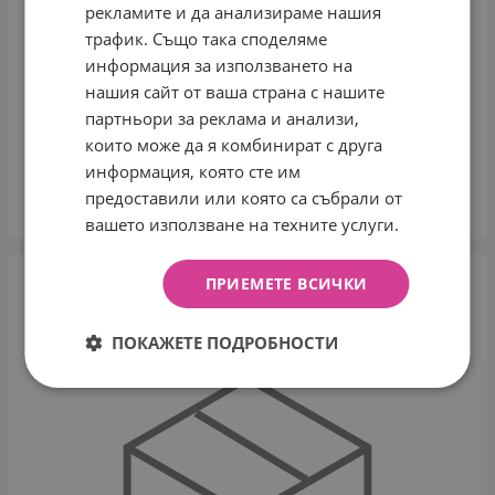
рекламите и да анализираме нашия
трафик. Също така споделяме
информация за използването на
TUTIS MIO 3+ БЕБЕШКА КОЛИЧКА 2В1
нашия сайт от ваша страна с нашите
Арт.№: 10626356
партньори за реклама и анализи,
които може да я комбинират с друга
899.00
€
1758.29
лв.
/
информация, която сте им
предоставили или която са събрали от
ВАРИАНТИ
вашето използване на техните услуги.
ПРИЕМЕТЕ ВСИЧКИ
ПОКАЖЕТЕ ПОДРОБНОСТИ