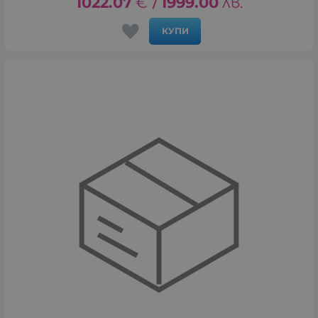
1022.07
€
1999.00
лв.
/
КУПИ