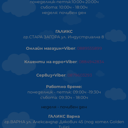
понеделник-петък:10:00ч-20:00ч
събота: 10:00ч - 18:00ч
неделя: почивен ден
ГАЛИКС
гр.СТАРА ЗАГОРА ул. Индустриална 8
Онлайн магазин+Viber
:
0889555899
Клиенти на едро+Viber
:
0884942834
Сервиз+Viber
:
0879603293
Работно време:
понеделник - петък: 09:00ч -19:30ч
събота: 09:30ч - 18:00ч
неделя - почивен ден
ГАЛИКС Варна
гр.ВАРНА ул. Александър Дякович 45 (под хотел Golden
Tulip)