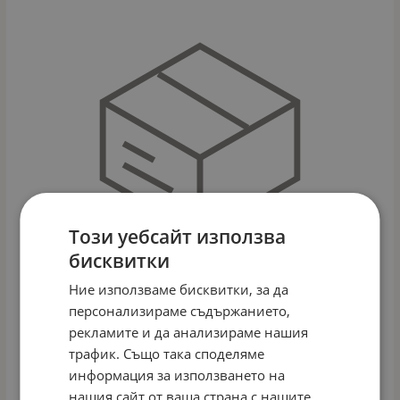
Този уебсайт използва
бисквитки
Ние използваме бисквитки, за да
персонализираме съдържанието,
рекламите и да анализираме нашия
ЛЮЛКА СЕДАЛКА
трафик. Също така споделяме
Арт.№: 113050
информация за използването на
нашия сайт от ваша страна с нашите