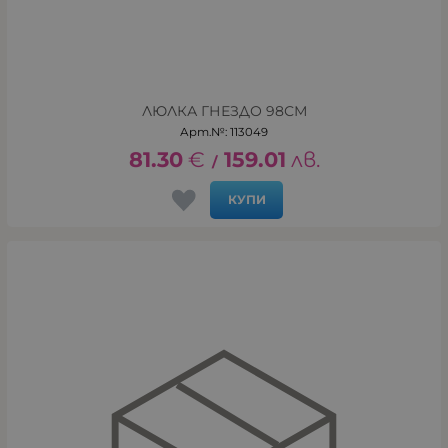
ЛЮЛКА ГНЕЗДО 98СМ
Арт.№: 113049
81.30
€
159.01
лв.
/
КУПИ