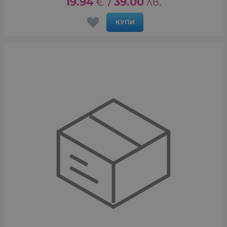
19.94
€
39.00
лв.
/
КУПИ